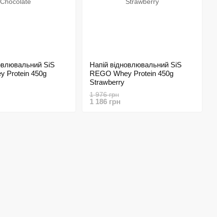
овлювальний SіS
Напій відновлювальний SіS
 Protein 450g
REGO Whey Protein 450g
Strawberry
1 976 грн
1 186 грн