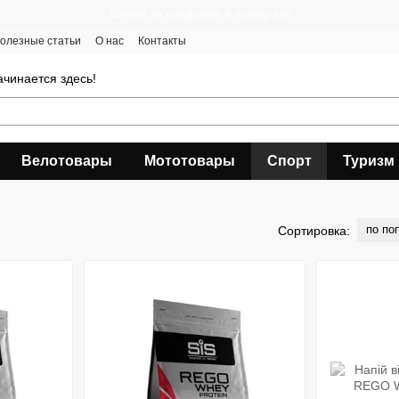
Следи за скидками в instagram
олезные статьи
О нас
Контакты
чинается здесь!
Велотовары
Мототовары
Спорт
Туризм
по по
Сортировка: