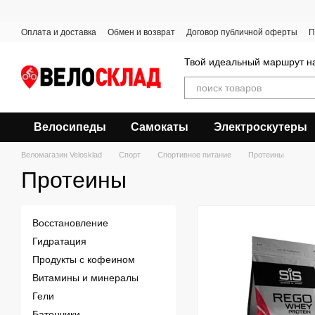
Перейти к основному контенту
Оплата и доставка
Обмен и возврат
Договор публичной оферты
П
Твой идеальный маршрут на
Велосипеды
Самокаты
Электроскутеры
Веломагазин Velosklad
Спорт
Спортивное питание
Протеины
Протеины
Восстановление
Гидратация
Продукты с кофеином
Витамины и минералы
Гели
Батончики