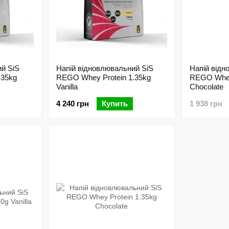
й SіS
Напій відновлювальний SіS
Напій відн
.35kg
REGO Whey Protein 1.35kg
REGO Whey
Vanilla
Chocolate
4 240 грн
Купить
1 938 грн