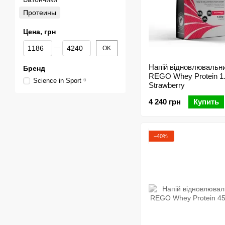
Протеины
Цена, грн
От Цена, грн
До Цена, грн
OK
Напій відновлювальни
Бренд
REGO Whey Protein 1
Science in Sport
6
Strawberry
4 240 грн
Купить
−40%