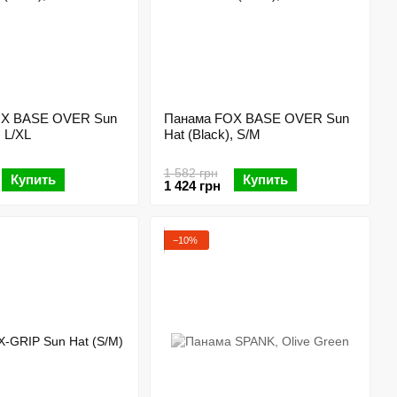
OX BASE OVER Sun
Панама FOX BASE OVER Sun
, L/XL
Hat (Black), S/M
1 582 грн
Купить
Купить
1 424 грн
−10%