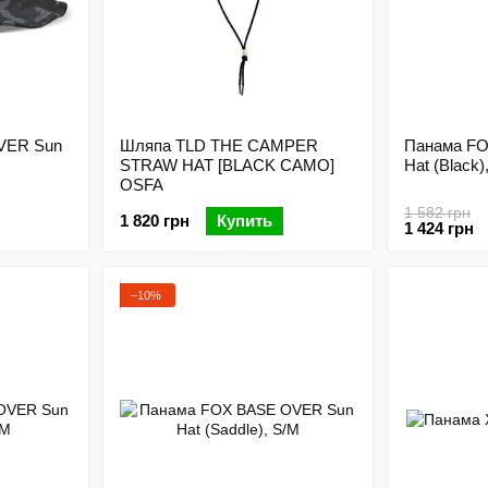
VER Sun
Шляпа TLD THE CAMPER
Панама F
STRAW HAT [BLACK CAMO]
Hat (Black)
OSFA
1 582 грн
1 820 грн
Купить
1 424 грн
−10%