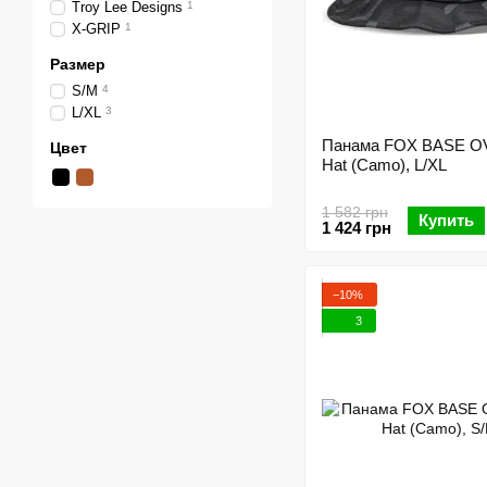
Troy Lee Designs
1
X-GRIP
1
Размер
S/M
4
L/XL
3
Панама FOX BASE O
Цвет
Hat (Camo), L/XL
1 582 грн
Купить
1 424 грн
−10%
3