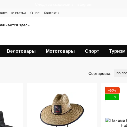
Следи за скидками в instagram
олезные статьи
О нас
Контакты
чинается здесь!
Велотовары
Мототовары
Спорт
Туризм
по по
Сортировка:
−10%
3