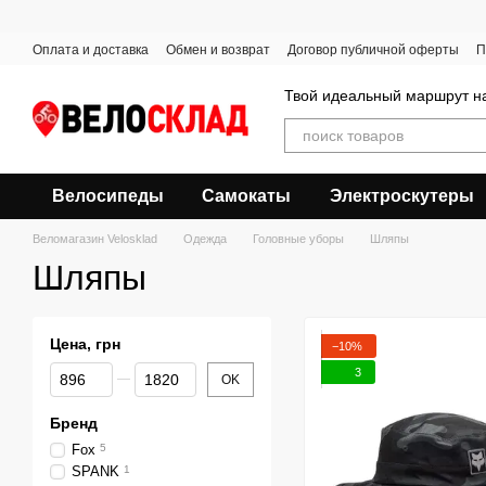
Перейти к основному контенту
Оплата и доставка
Обмен и возврат
Договор публичной оферты
П
Твой идеальный маршрут на
Велосипеды
Самокаты
Электроскутеры
Веломагазин Velosklad
Одежда
Головные уборы
Шляпы
Шляпы
Цена, грн
−10%
От Цена, грн
До Цена, грн
3
OK
Бренд
Fox
5
SPANK
1