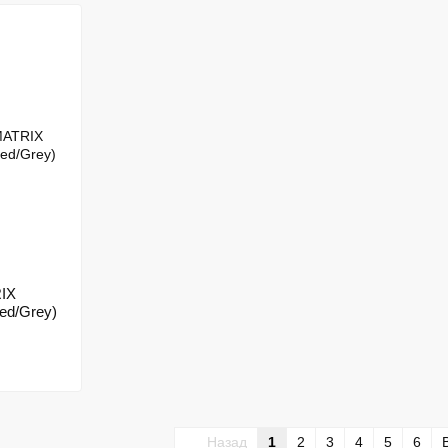
IX
ed/Grey)
Назад
1
2
3
4
5
6