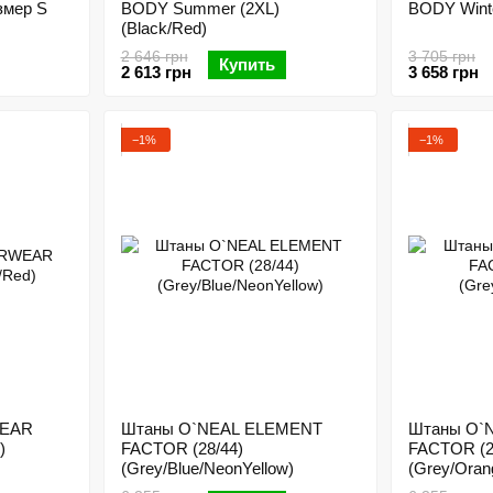
мер S
BODY Summer (2XL)
BODY Winte
(Black/Red)
2 646 грн
3 705 грн
Купить
2 613 грн
3 658 грн
−1%
−1%
WEAR
Штаны O`NEAL ELEMENT
Штаны O`
)
FACTOR (28/44)
FACTOR (2
(Grey/Blue/NeonYellow)
(Grey/Oran