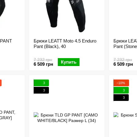
 PANT
Брюки LEATT Moto 4.5 Enduro
Брюки LEAT
Pant (Black), 40
Pant (Stone
7 232 грн
7 232 грн
Купить
6 509 грн
6 509 грн
3
−10%
3
3
3