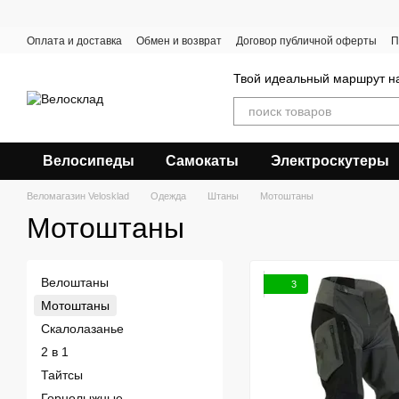
Перейти к основному контенту
Оплата и доставка
Обмен и возврат
Договор публичной оферты
П
Твой идеальный маршрут на
Велосипеды
Самокаты
Электроскутеры
Веломагазин Velosklad
Одежда
Штаны
Мотоштаны
Мотоштаны
Велоштаны
3
Мотоштаны
Скалолазанье
2 в 1
Тайтсы
Горнолыжные