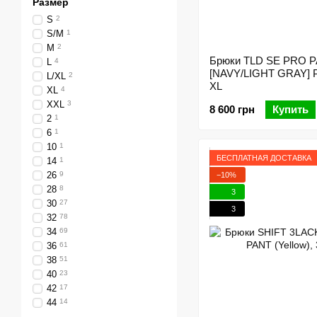
Размер
S
2
S/M
1
M
2
Брюки TLD SE PRO PA
L
4
[NAVY/LIGHT GRAY] 
L/XL
2
XL
XL
4
XXL
3
8 600 грн
Купить
2
1
6
1
10
1
БЕСПЛАТНАЯ ДОСТАВКА
14
1
26
9
−10%
28
8
3
30
27
3
32
78
34
69
36
61
38
51
40
23
42
17
44
14