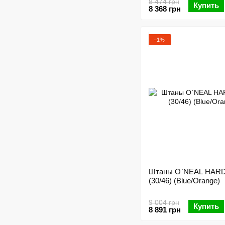
8 474 грн
Купить
8 368 грн
−1%
Штаны O`NEAL HA
(30/46) (Blue/Orange)
9 004 грн
Купить
8 891 грн