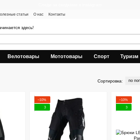
Следи за скидками в instagram
олезные статьи
О нас
Контакты
чинается здесь!
Велотовары
Мототовары
Спорт
Туризм
по по
Сортировка:
−10%
−10%
3
3