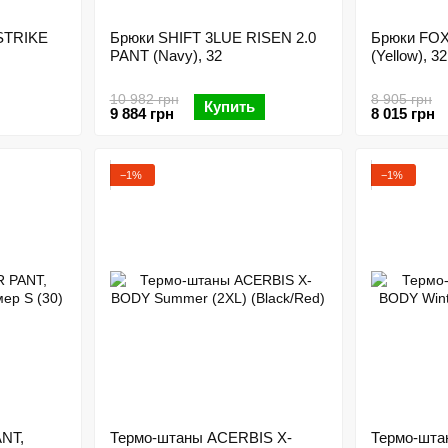
STRIKE
Брюки SHIFT 3LUE RISEN 2.0
Брюки FOX 
PANT (Navy), 32
(Yellow), 32
10 982 грн
8 905 грн
Купить
9 884 грн
8 015 грн
−1%
−1%
NT,
Термо-штаны ACERBIS X-
Термо-шта