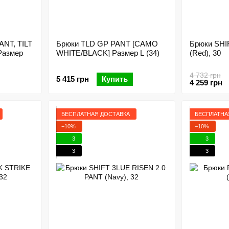
NT, TILT
Брюки TLD GP PANT [CAMO
Брюки SHIF
Размер
WHITE/BLACK] Размер L (34)
(Red), 30
4 732 грн
5 415 грн
Купить
4 259 грн
БЕСПЛАТНАЯ ДОСТАВКА
БЕСПЛАТНА
−10%
−10%
3
3
3
3