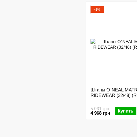
−1%
Штаны O`NEAL MATR
RIDEWEAR (32/48) (R
5 031 грн
Купить
4 968 грн