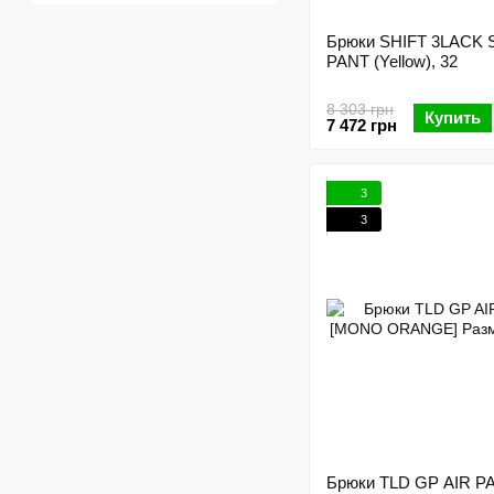
Брюки SHIFT 3LACK 
PANT (Yellow), 32
8 303 грн
Купить
7 472 грн
3
3
Брюки TLD GP AIR PA