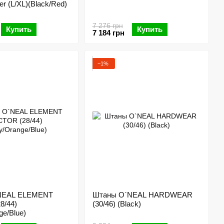
r (L/XL)(Black/Red)
7 276 грн
Купить
Купить
7 184 грн
−1%
NEAL ELEMENT
Штаны O`NEAL HARDWEAR
8/44)
(30/46) (Black)
ge/Blue)