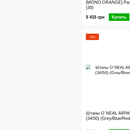
[MONO ORANGE] Раз
(30)
5 415 грн
Купить
−1%
Штаны O`NEAL AIR
(34/50) (Grey/Blue/Red