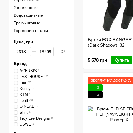
Утепленные
Водозащитные
Треккинговые
Городские штаны
Брюки FOX RANGER
Цена, грн
(Dark Shadow), 32
От Цена, грн
До Цена, грн
OK
5 578 грн
Купить
Бренд
ACERBIS
2
FASTHOUSE
12
БЕСПЛАТНАЯ ДОСТАВКА
Fox
72
3
Kenny
3
KTM
1
3
Leatt
30
O`NEAL
12
Shift
4
Troy Lee Designs
8
USWE
3