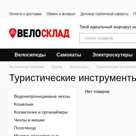
Перейти к основному контенту
Оплата и доставка
Обмен и возврат
Договор публичной оферты
П
Твой идеальный маршрут на
Велосипеды
Самокаты
Электроскутеры
Веломагазин Velosklad
Туризм
Аксессуары
Туристические инструме
Туристические инструмент
Нет товаров
Водонепроницаемые чехлы
Кошельки
Косметички и органайзеры
Чехлы и мешки
Полотенца
Медико-спасательные