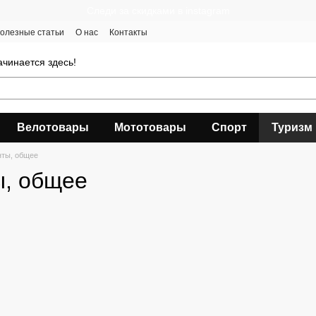
Следи за скидками в instagram
олезные статьи
О нас
Контакты
чинается здесь!
Велотовары
Мототовары
Спорт
Туризм
нты, общее
ы, общее