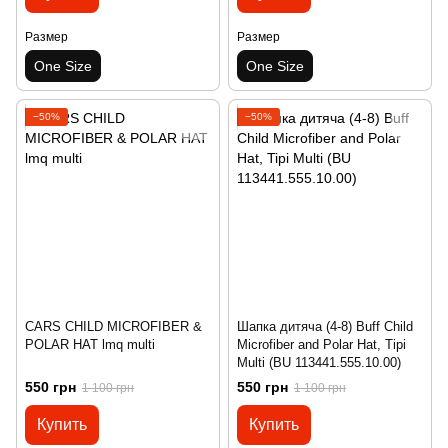
Размер
Размер
One Size
One Size
−50%
−50%
CARS CHILD MICROFIBER &
Шапка дитяча (4-8) Buff Child
POLAR HAT lmq multi
Microfiber and Polar Hat, Tipi
Multi (BU 113441.555.10.00)
550 грн
550 грн
1 100 грн
1 100 грн
Купить
Купить