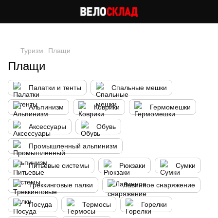
Следи за скидками в instagram
Туризм
Плащи
Плащи
Палатки и тенты
Спальные мешки
Альпинизм
Коврики
Гермомешки
Аксессуары
Обувь
Промышленный альпинизм
Питьевые системы
Рюкзаки
Сумки
Треккинговые палки
Лавинное снаряжение
Посуда
Термосы
Горелки