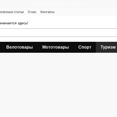
Следи за скидками в instagram
олезные статьи
О нас
Контакты
чинается здесь!
Велотовары
Мототовары
Спорт
Туризм