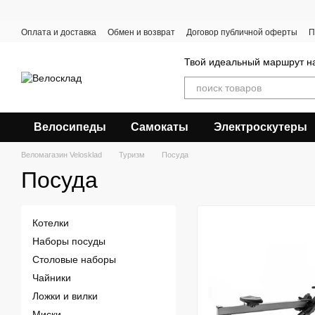
Перейти к основному контенту
Оплата и доставка
Обмен и возврат
Договор публичной оферты
П
Твой идеальный маршрут на
Велосипеды
Самокаты
Электроскутеры
Веломагазин Velosklad
Туризм
Посуда
Посуда
Котелки
Наборы посуды
Столовые наборы
Чайники
Ложки и вилки
Миски