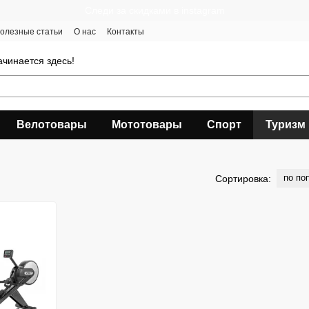
Следи за скидками в instagram
олезные статьи
О нас
Контакты
чинается здесь!
Велотовары
Мототовары
Спорт
Туризм
по по
Сортировка: