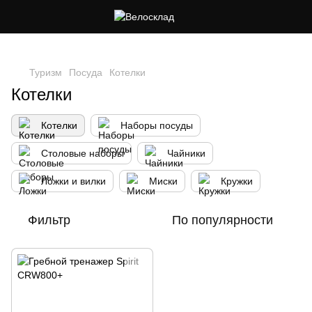
Следи за скидками в instagram
Туризм
Посуда
Котелки
Котелки
Котелки
Наборы посуды
Столовые наборы
Чайники
Ложки и вилки
Миски
Кружки
Фильтр
По популярности