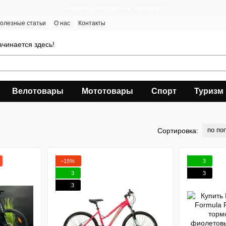
Следи за скидками в instagram
олезные статьи
О нас
Контакты
чинается здесь!
Велотовары
Мототовары
Спорт
Туризм
по по
Сортировка:
−15%
3
3
3
3