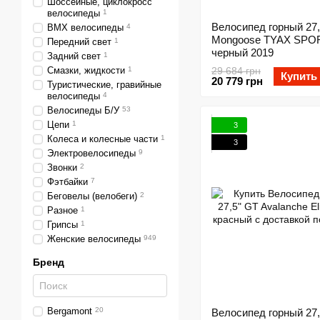
Шоссейные, циклокросс
велосипеды
1
Велосипед горный 27,
BMX велосипеды
4
Mongoose TYAX SPO
Передний свет
1
черный 2019
Задний свет
1
Смазки, жидкости
1
29 684 грн
Купить
20 779 грн
Туристические, гравийные
велосипеды
4
Велосипеды Б/У
53
Цепи
1
3
Колеса и колесные части
1
3
Электровелосипеды
9
Звонки
2
Фэтбайки
7
Беговелы (велобеги)
2
Разное
1
Грипсы
1
Женские велосипеды
949
Бренд
Bergamont
20
Велосипед горный 27,