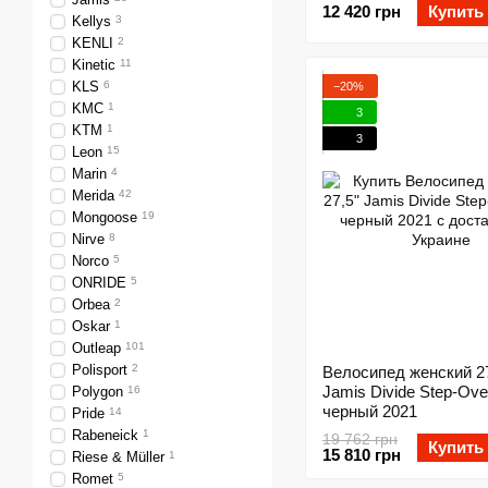
12 420 грн
Купить
Kellys
3
KENLI
2
Kinetic
11
KLS
6
−20%
KMC
1
3
KTM
1
3
Leon
15
Marin
4
Merida
42
Mongoose
19
Nirve
8
Norco
5
ONRIDE
5
Orbea
2
Oskar
1
Outleap
101
Polisport
2
Велосипед женский 27
Jamis Divide Step-Over
Polygon
16
черный 2021
Pride
14
Rabeneick
1
19 762 грн
Купить
15 810 грн
Riese & Müller
1
Romet
5