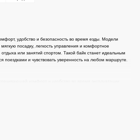
омфорт, удобство и безопасность во время езды. Модели
 мягкую посадку, легкость управления и комфортное
о отдыха или занятий спортом. Такой байк станет идеальным
ся поездками и чувствовать уверенность на любом маршруте.
спечивающей комфорт и удобство во время эксплуатации.
тельно облегчает посадку и остановку. К тому же такие
. Седло является более широким и мягким, что также в свою
лительных поездок. Руль уже и расположен ближе к
 случаев улучшена для комфортного передвижения по
переключателями передач и облегченной рамой, что