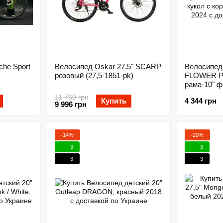
che Sport
Велосипед Oskar 27,5" SCARP
Велосипед 
розовый (27,5-1851-pk)
FLOWER P
рама-10" 
багажником
11 760 грн
Купить
4 344 грн
корзиной P
9 996 грн
−14%
−20%
3
3
3
3