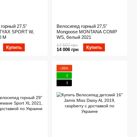
горный 27,5"
Велосипед горный 27,5"
TYAX SPORT W,
Mongoose MONTANA COMP
0 M
WS, белый 2021
17 507 грн
Купить
Купить
14 006 грн
−26%
3
3