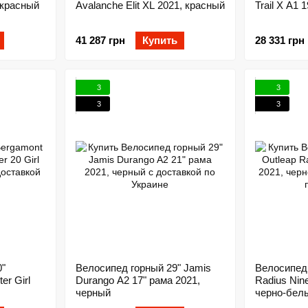
, красный
Avalanche Elit XL 2021, красный
Trail X A1 1
41 287 грн
Купить
28 331 грн
3
3
3
3
0"
Велосипед горный 29" Jamis
Велосипед 
er Girl
Durango A2 17" рама 2021,
Radius Nin
черный
черно-бел