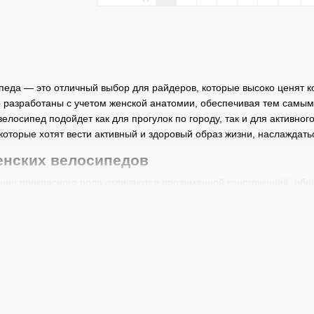
педа — это отличный выбор для райдеров, которые высоко ценят к
 разработаны с учетом женской анатомии, обеспечивая тем самым
елосипед подойдет как для прогулок по городу, так и для активног
которые хотят вести активный и здоровый образ жизни, наслаждать
енских велосипедов
ьниц прекрасного пола отличаются продуманной конструкцией, обе
чается в том, что рама имеет заниженную верхнюю трубу, что значи
дить на велосипеде в любой одежде, как в брюках, так и в платьях
женской анатомии, помогая тем самым снизить нагрузку во время д
яется залогом естественной посадки. Амортизация в большинстве
крытию. Также велосипеды для женщин часто оснащены удобными 
чения маневренности и легкости управления.
женских велосипедов