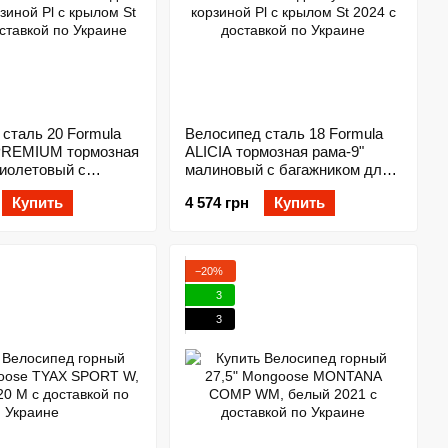
сталь 20 Formula
Велосипед сталь 18 Formula
REMIUM тормозная
ALICIA тормозная рама-9"
фиолетовый с
малиновый с багажником для
 для кукол с
кукол с корзиной Pl с крылом
Купить
4 574 грн
Купить
l с крылом St 2024
St 2024
−20%
3
3