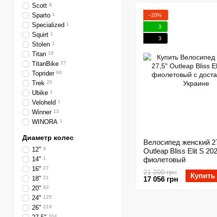
Scott
8
Sparto
1
−20%
Specialized
1
3
Squirt
1
3
Stolen
1
Titan
18
TitanBike
27
Toprider
60
Trek
25
Ubike
1
Veloheld
1
Winner
13
WINORA
1
Диаметр колес
Велосипед женский 27
12"
4
Outleap Bliss Elit S 20
14"
1
фиолетовый
16"
27
21 200 грн
Купить
18"
21
17 056 грн
20"
82
24"
125
26"
219
204