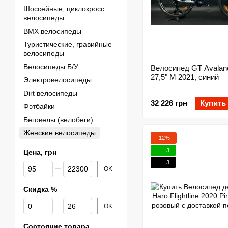
Шоссейные, циклокросс
велосипеды
BMX велосипеды
Туристические, гравийные
велосипеды
Велосипеды Б/У
Велосипед GT Avalan
27,5" M 2021, синий
Электровелосипеды
Dirt велосипеды
32 226 грн
Купить
Фэтбайки
Беговелы (велобеги)
Женские велосипеды
−12%
3
Цена, грн
3
От Цена, грн
До Цена, грн
OK
Скидка %
От Скидка %
До Скидка %
OK
Состояние товара