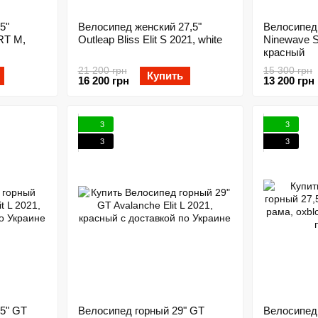
5"
Велосипед женский 27,5"
Велосипед 
RT M,
Outleap Bliss Elit S 2021, white
Ninewave S
красный
21 200 грн
15 300 грн
Купить
16 200 грн
13 200 грн
3
3
3
3
5" GT
Велосипед горный 29" GT
Велосипед 