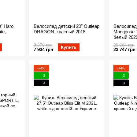
" Haro
Велосипед детский 20" Outleap
Велосипед 
te,
DRAGON, красный 2018
Mongoose 
белый 202
9 279 грн
29 684 грн
Купить
7 934 грн
23 747 грн
−24%
−14%
3
3
3
3