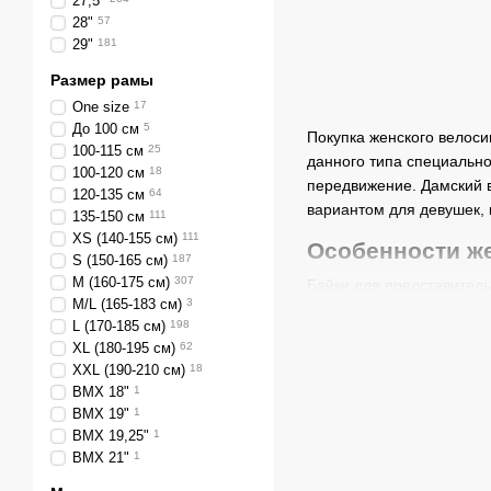
27,5"
28"
57
29"
181
Размер рамы
One size
17
До 100 см
5
Покупка женского велоси
100-115 см
25
данного типа специально
100-120 см
18
передвижение. Дамский в
120-135 см
64
вариантом для девушек, 
135-150 см
111
XS (140-155 см)
111
Особенности ж
S (150-165 см)
187
M (160-175 см)
307
Байки для представител
M/L (165-183 см)
3
Главное отличие их заклю
L (170-185 см)
198
конструкции позволяют ез
XL (180-195 см)
62
очередь адаптировано к 
XXL (190-210 см)
18
велосипедистке, что явл
BMX 18"
1
неровному дорожному по
BMX 19"
1
немаловажно для обеспе
BMX 19,25"
1
BMX 21"
1
Преимущества 