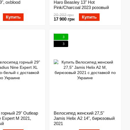
9", oxblood
Haro Beasley 13" Hot
Pink/Charcoal 2023 розовый
20 202 грн
Купить
Купить
17 900 грн
3
3
горный 29" Outleap
Велосипед женский 27,5"
e Expert M 2021,
Jamis Helix A2 14", бирюзовый
ый
2021