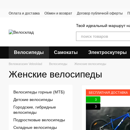
Перейти к основному контенту
Оплата и доставка
Обмен и возврат
Договор публичной оферты
П
Твой идеальный маршрут на
Велосипеды
Самокаты
Электроскутеры
Веломагазин Velosklad
Велосипеды
Женские велосипеды
Женские велосипеды
Велосипеды горные (МТБ)
БЕСПЛАТНАЯ ДОСТАВКА
Детские велосипеды
3
3
Городские, гибридные
велосипеды
Подростковые велосипеды
Складные велосипеды