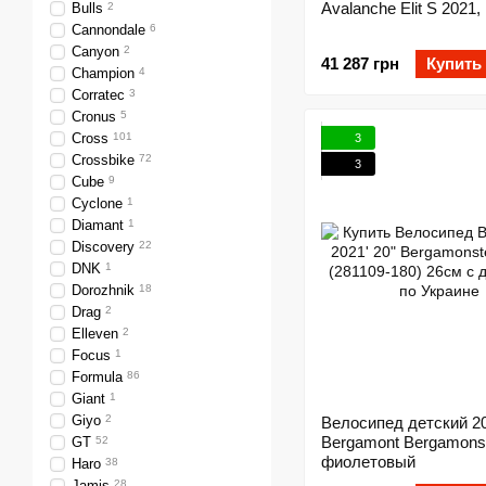
Avalanche Elit S 2021
Bulls
2
Cannondale
6
Canyon
2
41 287 грн
Купить
Champion
4
Corratec
3
Cronus
5
Cross
101
3
Crossbike
72
3
Cube
9
Cyclone
1
Diamant
1
Discovery
22
DNK
1
Dorozhnik
18
Drag
2
Elleven
2
Focus
1
Formula
86
Giant
1
Giyo
2
Велосипед детский 2
Bergamont Bergamonst
GT
52
фиолетовый
Haro
38
Jamis
28