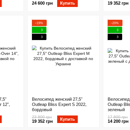
24 600 грн
Купить
19 352 грн
−19%
−20%
3
3
3
3
,5"
Велосипед женский 27,5"
Велосипед 
 12",
Outleap Bliss Expert S 2022,
Outleap Bli
бордовый
зеленый
23 800 грн
17 800 грн
Купить
19 352 грн
14 200 грн