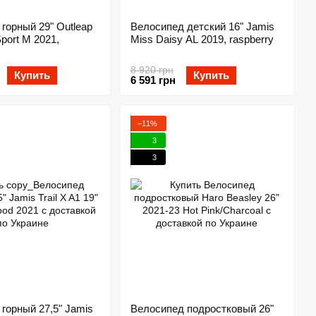
горный 29" Outleap
Велосипед детский 16" Jamis
port M 2021,
Miss Daisy AL 2019, raspberry
8 920 грн
Купить
Купить
6 591 грн
−11%
3
3
горный 27,5" Jamis
Велосипед подростковый 26"