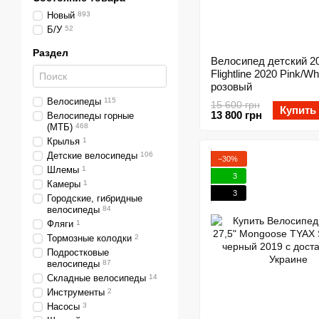
Новый
893
Б/У
52
Раздел
Велосипед детский 20
Flightline 2020 Pink/Whi
розовый
Велосипеды
115
15 600 грн
Купить
13 800 грн
Велосипеды горные
(МТБ)
468
Крылья
1
Детские велосипеды
106
−30%
Шлемы
1
3
Камеры
1
3
Городские, гибридные
велосипеды
84
Фляги
1
Тормозные колодки
2
Подростковые
велосипеды
87
Складные велосипеды
14
Инструменты
2
Насосы
3