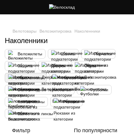
Следи за скидками в instagram
Велотовары
Велоэкипировка
Наколенники
Наколенники
Веложилеты
Шлемы
Перчатки
Защита
Джерси
Обувь
Наколенники
Налокотники
Велосипедное термобелье
Футболки
Комбинезоны
Рюкзаки
Велоочки и линзы
Фильтр
По популярности