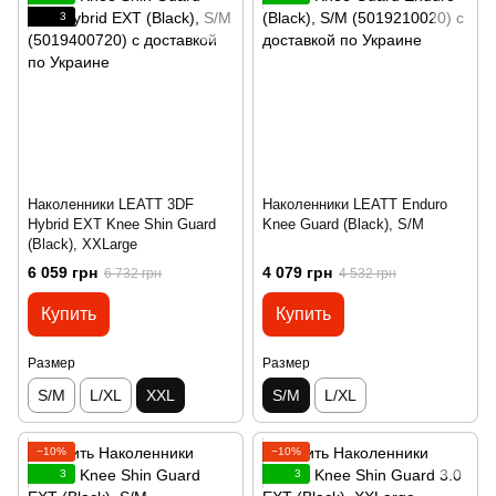
3
Наколенники LEATT 3DF
Наколенники LEATT Enduro
Hybrid EXT Knee Shin Guard
Knee Guard (Black), S/M
(Black), XXLarge
6 059 грн
4 079 грн
6 732 грн
4 532 грн
Купить
Купить
Размер
Размер
S/M
L/XL
XXL
S/M
L/XL
−10%
−10%
3
3