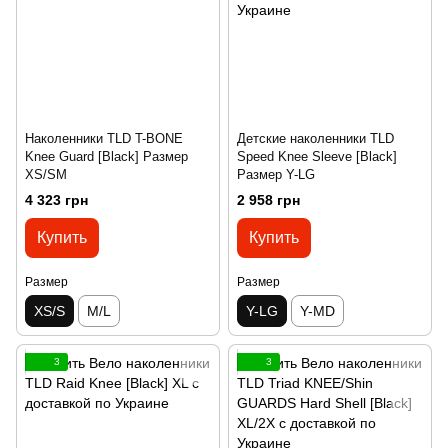
Наколенники TLD T-BONE
Детские наколенники TLD
Knee Guard [Black] Размер
Speed Knee Sleeve [Black]
XS/SM
Размер Y-LG
4 323 грн
2 958 грн
Купить
Купить
Размер
Размер
XS/S
M/L
Y-LG
Y-MD
3
3