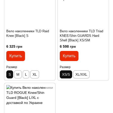
Вело наколенники TLD Raid
Вело наколенники TLD Triad
Knee [Black] S
KNEE/Shin GUARDS Hard
Shell [Black] XS/SM
6 325 грн
6 598 грн
Купить
Купить
Размер
Размер
S
M
L
XL
XS/S
XL/XXL