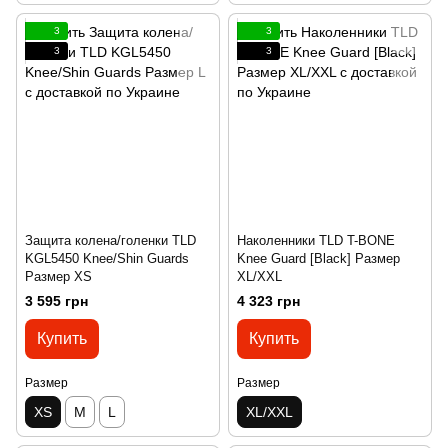
3
3
3
3
Защита колена/голенки TLD
Наколенники TLD T-BONE
KGL5450 Knee/Shin Guards
Knee Guard [Black] Размер
Размер XS
XL/XXL
3 595 грн
4 323 грн
Купить
Купить
Размер
Размер
XS
M
L
XL/XXL