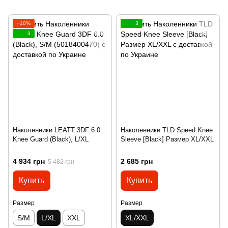
−10%
3
3
Наколенники LEATT 3DF 6.0
Наколенники TLD Speed Knee
Knee Guard (Black), L/XL
Sleeve [Black] Размер XL/XXL
4 934 грн
2 685 грн
5 482 грн
Купить
Купить
Размер
Размер
S/M
L/XL
XXL
XL/XXL