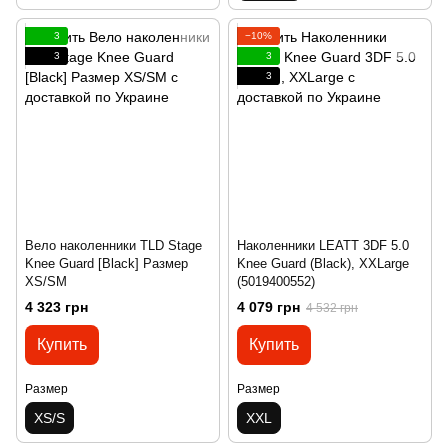
3
−10%
3
3
3
Вело наколенники TLD Stage
Наколенники LEATT 3DF 5.0
Knee Guard [Black] Размер
Knee Guard (Black), XXLarge
XS/SM
(5019400552)
4 323 грн
4 079 грн
4 532 грн
Купить
Купить
Размер
Размер
XS/S
XXL