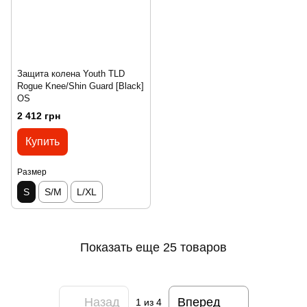
Защита колена Youth TLD
Rogue Knee/Shin Guard [Black]
OS
2 412 грн
Купить
Размер
S
S/M
L/XL
Показать еще 25 товаров
Назад
Вперед
1
из 4