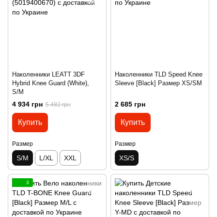
Наколенники LEATT 3DF
Наколенники TLD Speed Knee
Hybrid Knee Guard (White),
Sleeve [Black] Размер XS/SM
S/M
4 934 грн
2 685 грн
5 482 грн
Купить
Купить
Размер
Размер
S/M
L/XL
XXL
XS/S
3