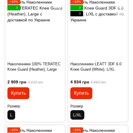
−10%
−10%
3
3
3
Наколенники 100% TERATEC
Наколенники LEATT 3DF 6.0
Knee Guard (Heather), Large
Knee Guard (White), L/XL
2 909 грн
4 934 грн
3 232 грн
5 482 грн
Купить
Купить
Размер
Размер
L
L/XL
−10%
−10%