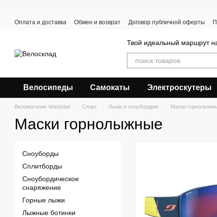
Перейти к основному контенту
Оплата и доставка
Обмен и возврат
Договор публичной оферты
П
Твой идеальный маршрут на
Велосипеды
Самокаты
Электроскутеры
Веломагазин Velosklad
Спорт
Лыжи и сноубординг
Маски горнолыжн
Маски горнолыжные
Сноуборды
Сплитборды
Сноубордическое
снаряжение
Горные лыжи
Лыжные ботинки