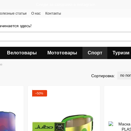
Следи за скидками в instagram
олезные статьи
О нас
Контакты
чинается здесь!
Велотовары
Мототовары
Спорт
Туризм
ые
по по
Сортировка:
−50%