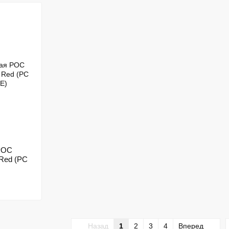
POC
 Red (PC
Назад
1
2
3
4
Вперед