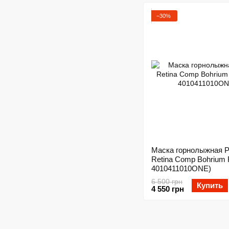
−30%
Маска горнолыжная 
Retina Comp Bohrium
4010411010ONE)
6 500 грн
Купить
4 550 грн