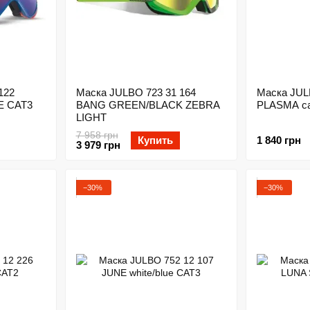
122
Маска JULBO 723 31 164
Маска JUL
E CAT3
BANG GREEN/BLACK ZEBRA
PLASMA cat
LIGHT
7 958 грн
Купить
1 840 грн
3 979 грн
−30%
−30%