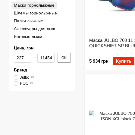
Маски горнолыжные
Шлемы горнолыжные
Палки лыжные
Аксессуары для лыж
Беговые лыжи
Маска JULBO 769 11 
QUICKSHIFT SP BLU
Цена, грн
От Цена, грн
До Цена, грн
OK
5 934 грн
Купить
Бренд
Julbo
55
POC
19