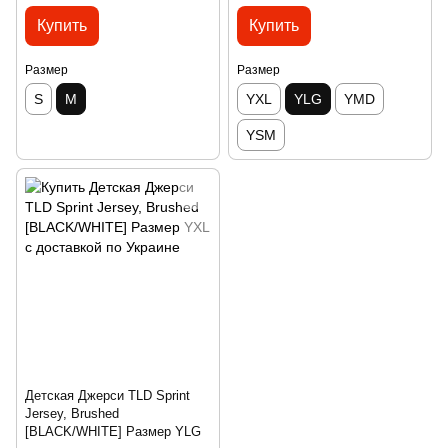
Купить
Купить
Размер
Размер
S
M
YXL
YLG
YMD
YSM
Детская Джерси TLD Sprint
Jersey, Brushed
[BLACK/WHITE] Размер YLG