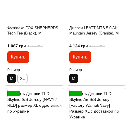
Футболка FOX SHEPHERDS
Джерси LEATT MTB 5.0 All
Tech Tee (Black), M
Mauntain Jersey (Granite), M
1 087 грн
4 124 грн
1 207 грн
4 582 грн
Купить
Купить
Размер
Размер
M
XL
M
3
3