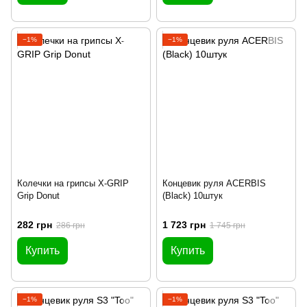
−1%
−1%
Колечки на грипсы X-GRIP
Концевик руля ACERBIS
Grip Donut
(Black) 10штук
282 грн
1 723 грн
286 грн
1 745 грн
Купить
Купить
−1%
−1%