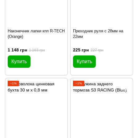
Наконечник лапки кпп R-TECH
Преходник руля с 28мм на
(Orange)
22мм
1 148 грн
225 грн
1 163 грн
227 грн
Купить
Купить
−1%
−1%