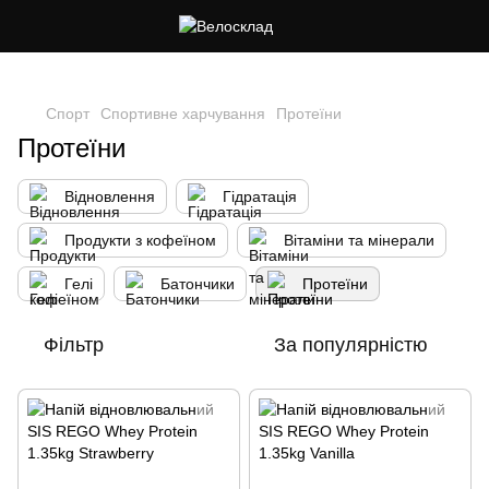
Cлідкуй за знижками в instagram
Спорт
Спортивне харчування
Протеїни
Протеїни
Відновлення
Гідратація
Продукти з кофеїном
Вітаміни та мінерали
Гелі
Батончики
Протеїни
Фільтр
За популярністю