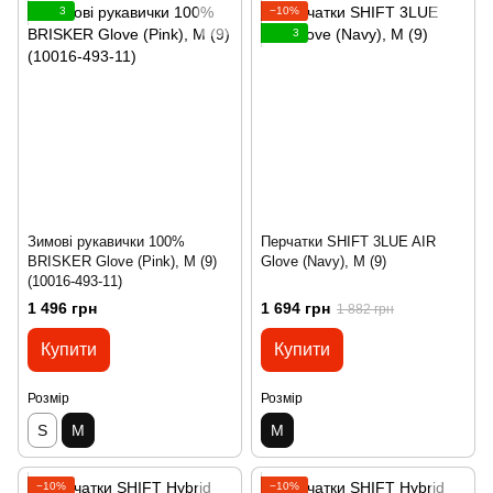
3
−10%
3
Зимові рукавички 100%
Перчатки SHIFT 3LUE AIR
BRISKER Glove (Pink), M (9)
Glove (Navy), M (9)
(10016-493-11)
1 496 грн
1 694 грн
1 882 грн
Купити
Купити
Розмір
Розмір
S
M
M
−10%
−10%