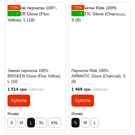
−10%
−10%
3
3
Зимові перчатки 100%
Перчатки Ride 100%
BRISKER Glove (Fluo Yellow),
AIRMATIC Glove (Charcoal), S
L (10)
(8)
1 514 грн
1 469 грн
1 682 грн
1 632 грн
Купити
Купити
Розмір
Розмір
S
M
L
XL
XXL
S
M
L