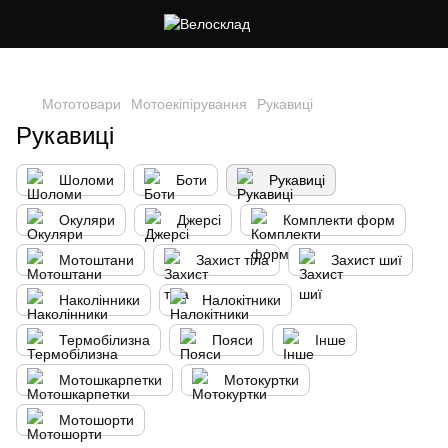
Cлідкуй за знижками в instagram
Мототовари
Мотоекіпірування
Рукавиці
Рукавиці
Шоломи
Боти
Рукавиці
Окуляри
Джерсі
Комплекти форм
Мотоштани
Захист тіла
Захист шиї
Наколінники
Налокітники
Термобілизна
Пояси
Інше
Мотошкарпетки
Мотокуртки
Мотошорти