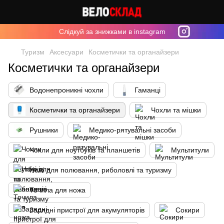
Cлідкуй за знижками в instagram
Туризм
Аксесуари
Косметички та органайзери
Косметички та органайзери
Водонепроникні чохли
Гаманці
Косметички та органайзери
Чохли та мішки
Рушники
Медико-рятувальні засоби
Чохли для ноутбуків та планшетів
Мультитули
Ножі для полювання, риболовлі та туризму
Точила для ножа
Зарядні пристрої для акумуляторів
Сокири