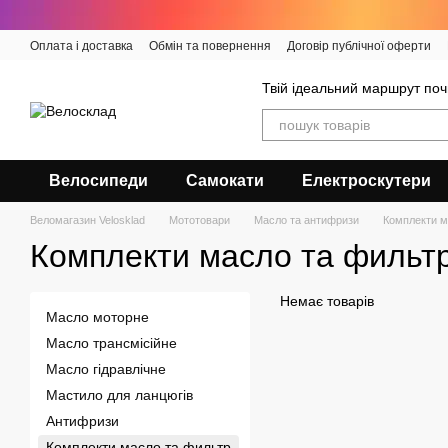
Перейти до основного контенту
Оплата і доставка
Обмін та повернення
Договір публічної оферти
Твій ідеальний маршрут поч
Велосипеди
Самокати
Електроскутери
Веломагазин Velosklad
Мототовари
Масло та антифризи
Комплекти м
Комплекти масло та фильт
Немає товарів
Масло моторне
Масло трансмісійне
Масло гідравлічне
Мастило для ланцюгів
Антифризи
Комплекти масло та фильтр