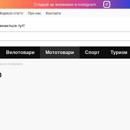
Cлідкуй за знижками в instagram
Корисні статті
Про нас
Контакти
инається тут!
Велотовари
Мототовари
Спорт
Туризм
асло та фильтр
р