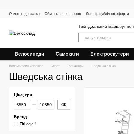
Перейти до основного контенту
Оплата і доставка
Обмін та повернення
Договір публічної оферти
Твій ідеальний маршрут поч
Велосипеди
Самокати
Електроскутери
Веломагазин Velosklad
Спорт
Тренажери
Шведська стінка
Шведська стінка
Ціна, грн
Від Ціна, грн
До Ціна, грн
ОК
Бренд
FitLogic
2