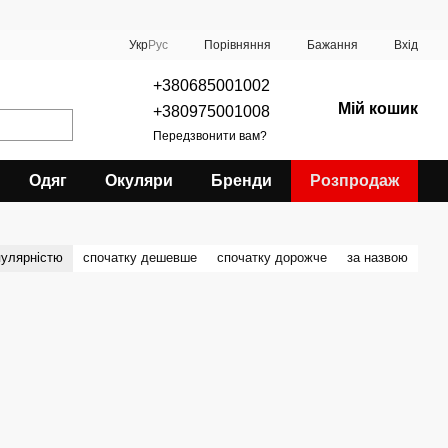
Порівняння
Укр
Рус
Бажання
Вхід
+380685001002
Мій кошик
+380975001008
Передзвонити вам?
Одяг
Окуляри
Бренди
Розпродаж
пулярністю
спочатку дешевше
спочатку дорожче
за назвою