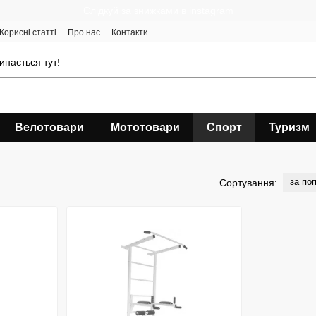
Cлідкуй за знижками в instagram
Корисні статті
Про нас
Контакти
инається тут!
Велотовари
Мототовари
Спорт
Туризм
за по
Сортування: