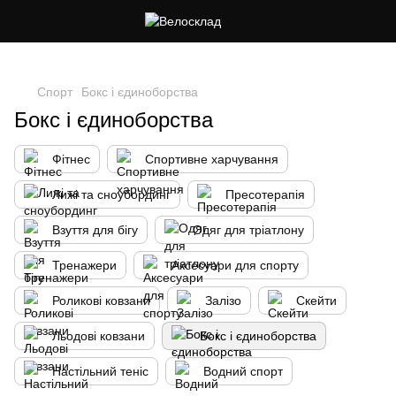
Cлідкуй за знижками в instagram
Спорт
Бокс і єдиноборства
Бокс і єдиноборства
Фітнес
Спортивне харчування
Лижі та сноубординг
Пресотерапія
Взуття для бігу
Одяг для тріатлону
Тренажери
Аксесуари для спорту
Роликові ковзани
Залізо
Скейти
Льодові ковзани
Бокс і єдиноборства
Настільний теніс
Водний спорт