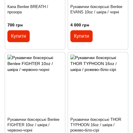
Капа Benlee BREATH /
Рукавички боксерські Benlee
прозора
EVANS 10oz / шкіра / чорні
700 грн
4 000 грн
Купити
Купити
Рукавички боксерські Benlee
Рукавички боксерські THOR
FIGHTER 10oz / шкіра /
TYPHOON 16oz / шкіра /
червоно-чорні
рожево-біло-сірі