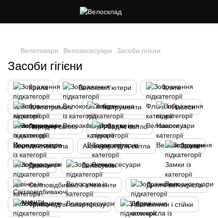
Cлідкуй за знижками в instagram
Велотовари
Велоаксесуари
Засоби гігієни
Засоби гігієни
Крила
Велокомп'ютери
Фляги
Фляготримачі
Інструменти
Насоси
Переднє світло
Заднє світло
Комплекти світла
Аксесуари для світла
Замки
Дзвінки
Велосумки
Світловідбиваючі елементи
Дитячі велокрісла
Тримачі для смартфону
Багажники і стійки