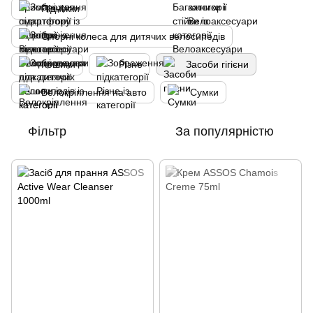
Підніжки
Опорні колеса для дитячих велосипедів
Кошики
Різне
Засоби гігієни
Велокріплення на авто
Сумки
Фільтр
За популярністю