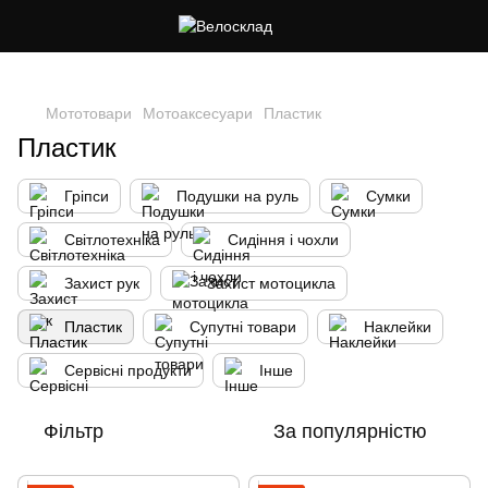
Cлідкуй за знижками в instagram
Мототовари
Мотоаксесуари
Пластик
Пластик
Гріпси
Подушки на руль
Сумки
Світлотехніка
Сидіння і чохли
Захист рук
Захист мотоцикла
Пластик
Супутні товари
Наклейки
Сервісні продукти
Інше
Фільтр
За популярністю