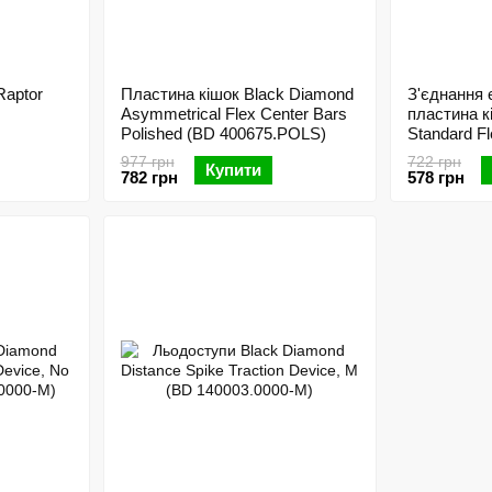
Raptor
Пластина кішок Black Diamond
З'єднання
Asymmetrical Flex Center Bars
пластина к
Polished (BD 400675.POLS)
Standard Fl
Polished (
977 грн
722 грн
Купити
782 грн
578 грн