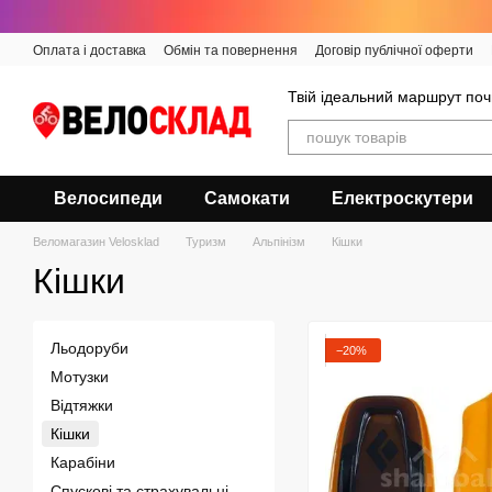
Перейти до основного контенту
Оплата і доставка
Обмін та повернення
Договір публічної оферти
Твій ідеальний маршрут поч
Велосипеди
Самокати
Електроскутери
Веломагазин Velosklad
Туризм
Альпінізм
Кішки
Кішки
Льодоруби
−20%
Мотузки
Відтяжки
Кішки
Карабіни
Спускові та страхувальні