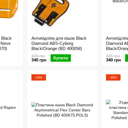
 Black
Антипідліпи для кішок Black
Антипідліп
-Neve
Diamond ABS-Cyborg
Diamond AB
070)
Black/Orange (BD 400058)
Black/Oran
425 грн
425 грн
Купити
340 грн
340 грн
−20%
−20%