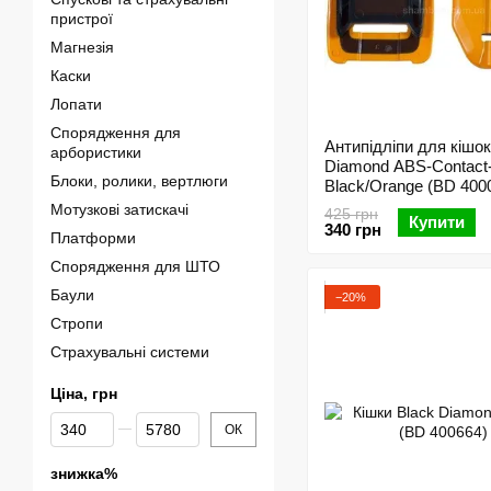
пристрої
Магнезія
Каски
Лопати
Спорядження для
Антипідліпи для кішок
арбористики
Diamond ABS-Contact
Блоки, ролики, вертлюги
Black/Orange (BD 400
Мотузкові затискачі
425 грн
Купити
340 грн
Платформи
Спорядження для ШТО
Баули
−20%
Стропи
Страхувальні системи
Ціна, грн
Від Ціна, грн
До Ціна, грн
ОК
знижка%