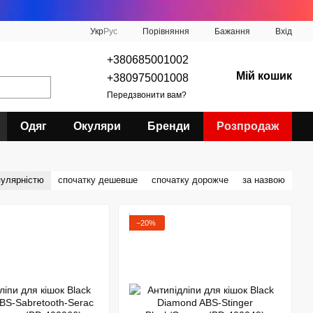
Порівняння
Укр
Рус
Бажання
Вхід
+380685001002
Мій кошик
+380975001008
Передзвонити вам?
Одяг
Окуляри
Бренди
Розпродаж
пулярністю
спочатку дешевше
спочатку дорожче
за назвою
−20%