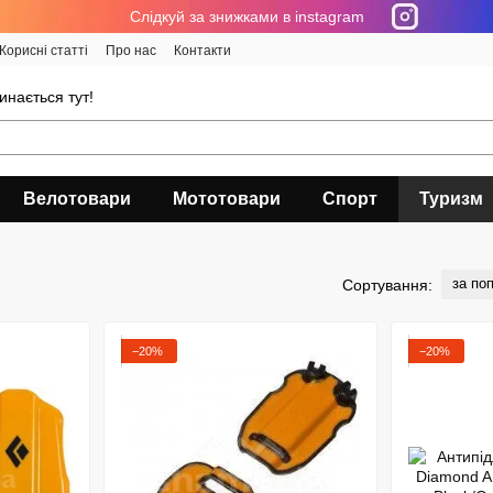
Cлідкуй за знижками в instagram
Корисні статті
Про нас
Контакти
инається тут!
Велотовари
Мототовари
Спорт
Туризм
за по
Сортування:
−20%
−20%