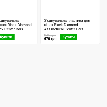
 єднувальна
З'єднувальна пластина для
ішок Black Diamond
кішок Black Diamond
ex Center Bars
Assimetrical Center Bars
BD 400674.POLS)
Aluminium (BD 400671)
845 грн
Купити
Купити
676 грн