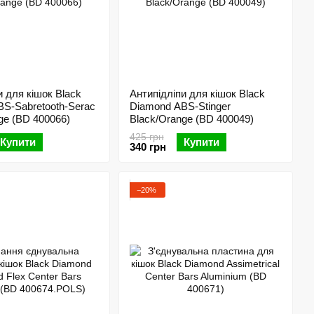
и для кішок Black
Антипідліпи для кішок Black
S-Sabretooth-Serac
Diamond ABS-Stinger
ge (BD 400066)
Black/Orange (BD 400049)
425 грн
Купити
Купити
340 грн
−20%