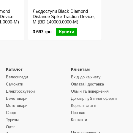
amond
Льодоступи Black Diamond
 Device,
Distance Spike Traction Device,
1.0000-M)
M (BD 140003.0000-M)
3 697 грн
Купити
Каталог
Клієнтам
Велосипеди
Вхід до кабінету
Самокати
Оплата і доставка
Електроскутери
Обмін та повернення
Велотовари
Договір публічної оферти
Мототовари
Корисні статті
Спорт
Про нас
Туризм
Контакти
Одяг
Ми в соцмережах