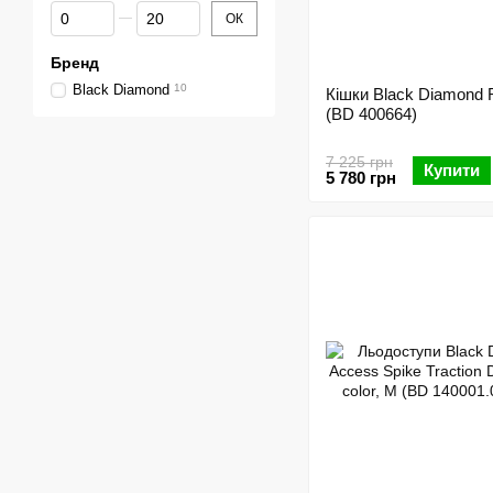
Від знижка%
До знижка%
ОК
Бренд
Black Diamond
10
Кішки Black Diamond 
(BD 400664)
7 225 грн
Купити
5 780 грн