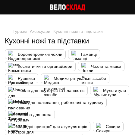
Cлідкуй за знижками в instagram
Туризм
Аксесуари
Кухонні ножі та підставки
Кухонні ножі та підставки
Водонепроникні чохли
Гаманці
Косметички та органайзери
Чохли та мішки
Рушники
Медико-рятувальні засоби
Чохли для ноутбуків та планшетів
Мультитули
Ножі для полювання, риболовлі та туризму
Точила для ножа
Зарядні пристрої для акумуляторів
Сокири