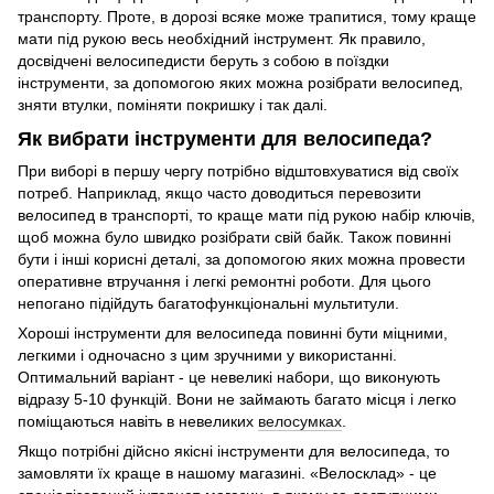
транспорту. Проте, в дорозі всяке може трапитися, тому краще
мати під рукою весь необхідний інструмент. Як правило,
досвідчені велосипедисти беруть з собою в поїздки
інструменти, за допомогою яких можна розібрати велосипед,
зняти втулки, поміняти покришку і так далі.
Як вибрати інструменти для велосипеда?
При виборі в першу чергу потрібно відштовхуватися від своїх
потреб. Наприклад, якщо часто доводиться перевозити
велосипед в транспорті, то краще мати під рукою набір ключів,
щоб можна було швидко розібрати свій байк. Також повинні
бути і інші корисні деталі, за допомогою яких можна провести
оперативне втручання і легкі ремонтні роботи. Для цього
непогано підійдуть багатофункціональні мультитули.
Хороші інструменти для велосипеда повинні бути міцними,
легкими і одночасно з цим зручними у використанні.
Оптимальний варіант - це невеликі набори, що виконують
відразу 5-10 функцій. Вони не займають багато місця і легко
поміщаються навіть в невеликих
велосумках
.
Якщо потрібні дійсно якісні інструменти для велосипеда, то
замовляти їх краще в нашому магазині. «Велосклад» - це