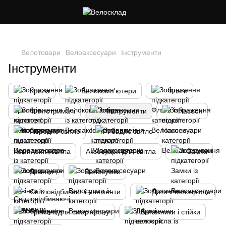
Cлідкуй за знижками в instagram
Велотовари
Велоаксесуари
Інструменти
Інструменти
Крила
Велокомп'ютери
Фляги
Фляготримачі
Інструменти
Насоси
Переднє світло
Заднє світло
Комплекти світла
Аксесуари для світла
Замки
Дзвінки
Велосумки
Світловідбиваючі елементи
Дитячі велокрісла
Тримачі для смартфону
Багажники і стійки