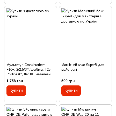
Мультитул Crankbrothers
Магнітний бокс SuperB для
F10+, 2/2.5/3/4/5/6/8мм, T25,
майстерні
Phillips #2, flat #1, металевий
кейс з відкривачкою, чорний
1 758 грн
500 грн
Купити
Купити