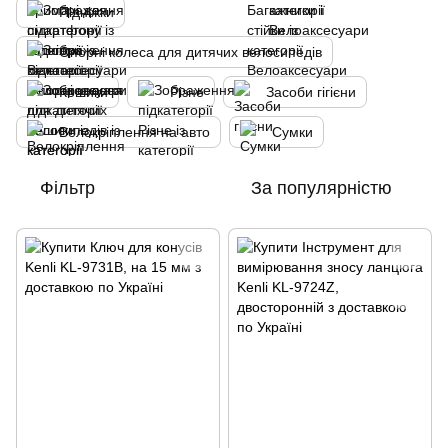
Підніжки
Опорні колеса для дитячих велосипедів
Кошики
Різне
Засоби гігієни
Велокріплення на авто
Сумки
Фільтр
За популярністю