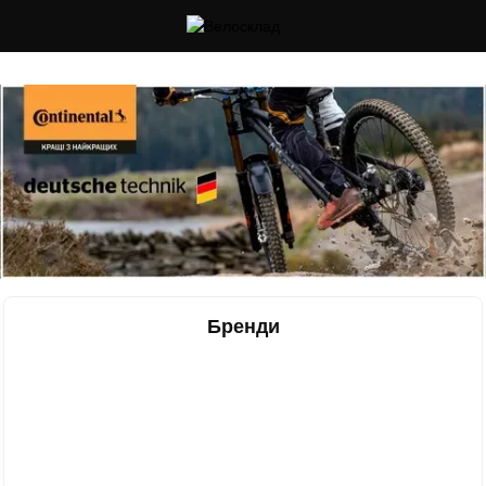
Cлідкуй за знижками в instagram
Бренди