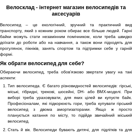
Велосклад - інтернет магазин велосипедів та
аксесуарів
Велосипед – це екологічний, зручний та практичний вид
транспорту, який з кожним роком обирає все більше людей. Гарні
байки можуть стати незамінним помічником, коли треба швидко
доїхати до роботи або на навчання, а також вони підходять для
прогулянок, пікніків, занять спортом та підтримки себе у гарній
формі.
Як обрати велосипед для себе?
Обираючи велосипед, треба обов’язково звертати увагу на такі
аспекти:
Тип велосипеда. Є багато різновидностей велосипедів: гірські,
міські, гібридні, трекові, шосейні, DH- або BMX-моделі. При
виборі треба ураховувати, для яких цілей ви купуєте байк.
Професіоналам, які підкорюють гори, треба купувати гірський
велосипед з двома амортизаторами. Якщо ж просто
планується катання по місту, то підійде звичайний міський
велосипед.
Стать й вік. Велосипеди бувають дитячі, для підлітків та для