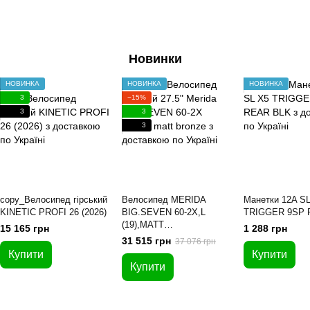
Новинки
НОВИНКА
НОВИНКА
НОВИНКА
3
−15%
3
3
3
copy_Велосипед гірський
Велосипед MERIDA
Манетки 12A S
KINETIC PROFI 26 (2026)
BIG.SEVEN 60-2X,L
TRIGGER 9SP 
(19),MATT
15 165 грн
1 288 грн
BRONZE(BLACK)
31 515 грн
37 076 грн
Купити
Купити
Купити