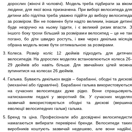
дорослих (жіночі й чоловічі). Модель треба підбирати за віком
людини, для якої вона призначена. При виборі велосипеда для
дитини або підлітка треба уважно підійти до вибору велосипеда
за розміром. Він не повинен бути надто великим, інакше дитині
буде незручно на ньому їздити, і є великий ризик впасти. З
іншого боку трохи більший за розмірами велосипед – це не так
погано, бо діти швидко ростуть, і вже через декілька місяців
обрана модель може бути оптимальною за розмірами.
Колеса. Розмір коліс 12 дюймів підходить для дитячих
велосипедів. На дорослих моделях встановлюються колеса 26-
29 дюймів або навіть більше. Для звичайних цілей можна
зупинитися на колесах 26 дюймів.
Гальма. Бувають декількох видів – барабанні, ободні та дискові
(механічні або гідравлічні). Барабанні гальма використовуються
на сучасних велосипедах дуже рідко. Вони спрацьовують
натисканням педалі у зворотний бік. У сучасних моделях
зазвичай використовуються ободні та дискові (вершина
еволюції велосипедних гальм) гальма.
Бренд та ціна. Професіонали або досвідчені велосипедисти
намагаються вибирати перевірені бренди. Велосипеди таких
виробників коштують зазвичай недешево, але вони надійні,