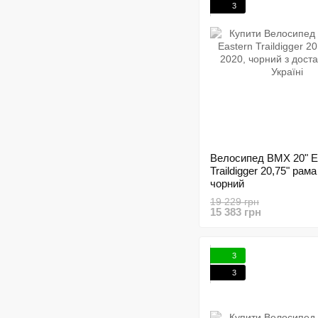
3
Велосипед BMX 20" E
Traildigger 20,75" рама
чорний
19 229 грн
15 383 грн
3
3