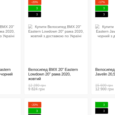
−20%
−17%
3
3
3
3
astern
Велосипед BMX 20" Eastern
Велосипед
, чорний
Lowdown 20" рама 2020,
Javelin 20,
жовтий
12 280 грн
15 600 грн
9 824 грн
12 900 грн
−20%
3
3
3