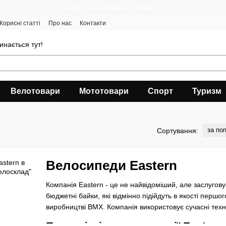
Cлідкуй за знижками в instagram
Корисні статті
Про нас
Контакти
инається тут!
Велотовари
Мототовари
Спорт
Туризм
за по
Сортування:
Велосипеди Eastern
Компанія Eastern - це не найвідоміший, але заслугов
бюджетні байки, які відмінно підійдуть в якості перш
виробництві BMX. Компанія використовує сучасні техно
Плюси і мінуси продукції Eastern