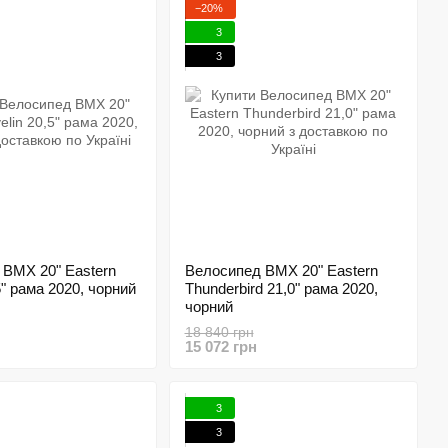
−20%
3
3
 BMX 20" Eastern
Велосипед BMX 20" Eastern
5" рама 2020, чорний
Thunderbird 21,0" рама 2020,
чорний
18 840 грн
15 072 грн
3
3