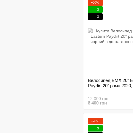
−30%
3
3
Велосипед BMX 20" E
Paydirt 20" рама 2020
12 000 грн
8 400 грн
−20%
3