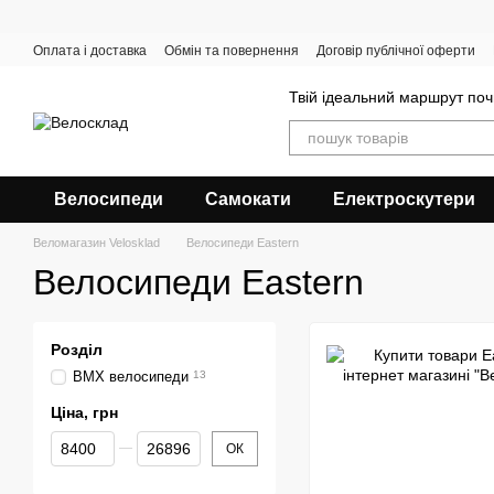
Перейти до основного контенту
Оплата і доставка
Обмін та повернення
Договір публічної оферти
Твій ідеальний маршрут поч
Велосипеди
Самокати
Електроскутери
Веломагазин Velosklad
Велосипеди Eastern
Велосипеди Eastern
Розділ
BMX велосипеди
13
Ціна, грн
Від Ціна, грн
До Ціна, грн
ОК