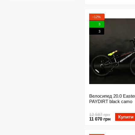
−12%
3
3
Велосипед 20.0 East
PAYDIRT black camo
12 587 грн
Купити
11 070 грн