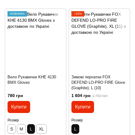
НОВИНКА
−10%
Вело Рукавички KHE 4130
Зимові перчатки FOX
BMX Gloves
DEFEND LO-PRO FIRE Glove
(Graphite), L (10)
780 грн
1 604 грн
1 782 грн
Купити
Купити
Розмір
Розмір
S
M
L
XL
L