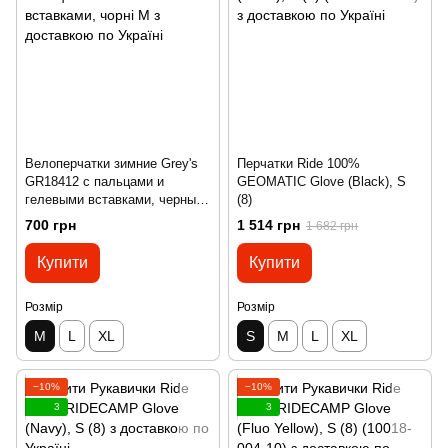
Велоперчатки зимние Grey's
Перчатки Ride 100%
GR18412 с пальцами и
GEOMATIC Glove (Black), S
гелевыми вставками, черные
(8)
М
700 грн
1 514 грн
1 682 грн
Купити
Купити
Розмір
Розмір
M
L
XL
S
M
L
XL
−10%
−10%
3
3