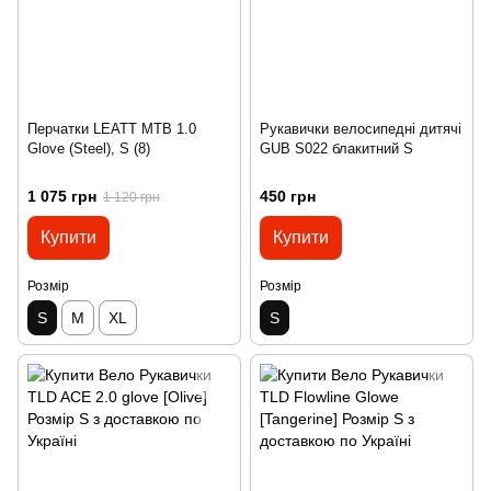
Перчатки LEATT MTB 1.0
Рукавички велосипедні дитячі
Glove (Steel), S (8)
GUB S022 блакитний S
1 075 грн
450 грн
1 120 грн
Купити
Купити
Розмір
Розмір
S
M
XL
S