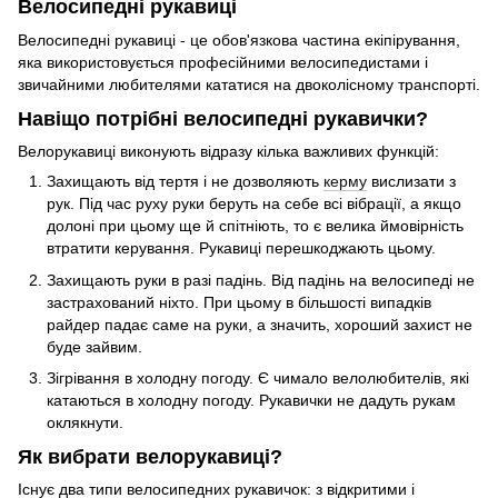
Велосипедні рукавиці
Велосипедні рукавиці - це обов'язкова частина екіпірування,
яка використовується професійними велосипедистами і
звичайними любителями кататися на двоколісному транспорті.
Навіщо потрібні велосипедні рукавички?
Велорукавиці виконують відразу кілька важливих функцій:
Захищають від тертя і не дозволяють
керму
вислизати з
рук. Під час руху руки беруть на себе всі вібрації, а якщо
долоні при цьому ще й спітніють, то є велика ймовірність
втратити керування. Рукавиці перешкоджають цьому.
Захищають руки в разі падінь. Від падінь на велосипеді не
застрахований ніхто. При цьому в більшості випадків
райдер падає саме на руки, а значить, хороший захист не
буде зайвим.
Зігрівання в холодну погоду. Є чимало велолюбителів, які
катаються в холодну погоду. Рукавички не дадуть рукам
оклякнути.
Як вибрати велорукавиці?
Існує два типи велосипедних рукавичок: з відкритими і