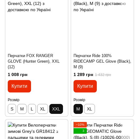
Перчатки FOX RANGER
Перчатки Ride 100%
GLOVE (Hunter Green), XXL
RIDECAMP GEL Glove (Black),
(12)
M (9)
1 008 грн
1 289 грн
1 432 грн
Купити
Купити
Розмір
Розмір
S
M
L
XL
XXL
M
XL
−10%
3