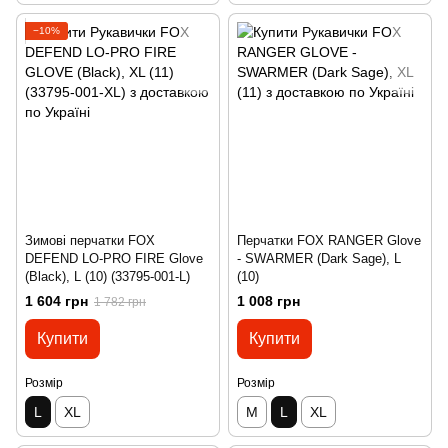
−10%
Зимові перчатки FOX
Перчатки FOX RANGER Glove
DEFEND LO-PRO FIRE Glove
- SWARMER (Dark Sage), L
(Black), L (10) (33795-001-L)
(10)
1 604 грн
1 008 грн
1 782 грн
Купити
Купити
Розмір
Розмір
L
XL
M
L
XL