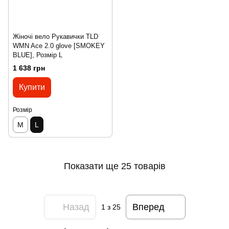
Жіночі вело Рукавички TLD
WMN Ace 2.0 glove [SMOKEY
BLUE], Розмір L
1 638 грн
Купити
Розмір
M
L
Показати ще 25 товарів
Назад
Вперед
1
з 25