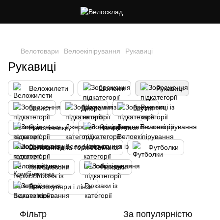
Cлідкуй за знижками в instagram
Велотовари
Велоекіпірування
Рукавиці
Рукавиці
Веложилети
Шоломи
Рукавиці
Захист
Джерсі
Взуття
Наколінники
Налокітники
Велосипедна термобілизна
Футболки
Комбінезони
Рюкзаки
Велоокуляри і лінзи
Фільтр
За популярністю