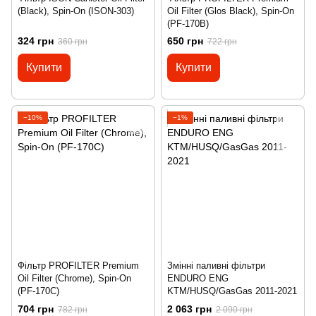
(Black), Spin-On (ISON-303)
Oil Filter (Glos Black), Spin-On
(PF-170B)
324 грн
650 грн
360 грн
722 грн
Купити
Купити
−10%
−1%
Фільтр PROFILTER Premium
Змінні паливні фільтри
Oil Filter (Chrome), Spin-On
ENDURO ENG
(PF-170C)
KTM/HUSQ/GasGas 2011-2021
704 грн
2 063 грн
782 грн
2 090 грн