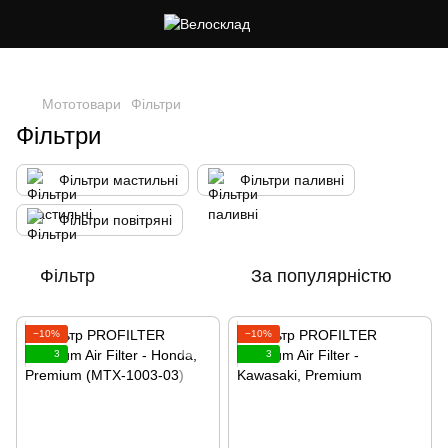
Cлідкуй за знижками в instagram
Мототовари
Фільтри
Фільтри
Фільтри мастильні
Фільтри паливні
Фільтри повітряні
Фільтр
За популярністю
−10%
−10%
3
3