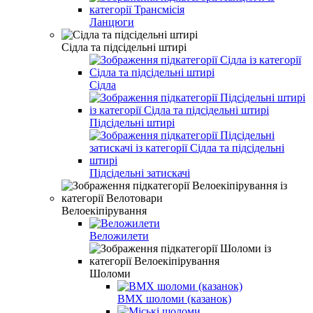
Ланцюги
Сідла та підсідельні штирі
Сідла
Підсідельні штирі
Підсідельні затискачі
Велоекіпірування
Веложилети
Шоломи
BMX шоломи (казанок)