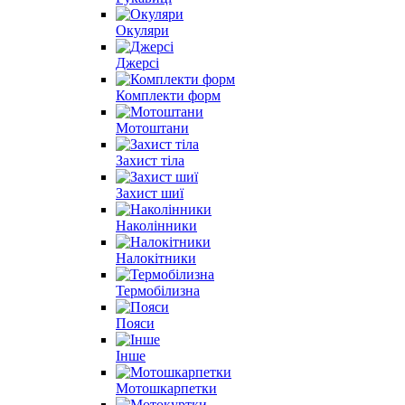
Окуляри
Джерсі
Комплекти форм
Мотоштани
Захист тіла
Захист шиї
Наколінники
Налокітники
Термобілизна
Пояси
Інше
Мотошкарпетки