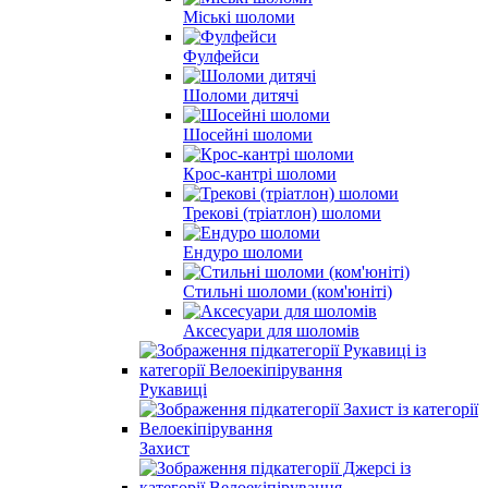
Міські шоломи
Фулфейси
Шоломи дитячі
Шосейні шоломи
Крос-кантрі шоломи
Трекові (тріатлон) шоломи
Ендуро шоломи
Стильні шоломи (ком'юніті)
Аксесуари для шоломів
Рукавиці
Захист