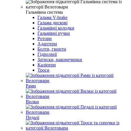
Гальмівна система
Гальма V-brake
Гальма дисковi
Гальмівні колодки
Гальмівні ручки
Ротори
Адаптери
Болти, гвинти
Гідролінії
Затиски, наконечники
Каліпери
Троси
Рами
Вилки
Педалі