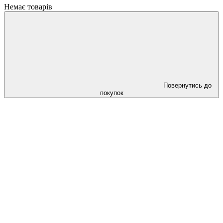
Немає товарів
Повернутись до
покупок
Cлідкуй за знижками в instagram