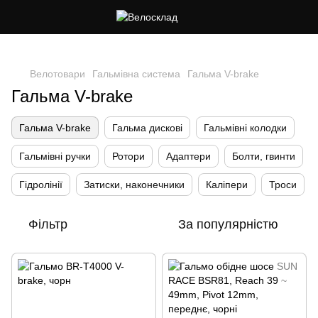
Cлідкуй за знижками в instagram
Велотовари
Гальмівна система
Гальма V-brake
Гальма V-brake
Гальма V-brake
Гальма дисковi
Гальмівні колодки
Гальмівні ручки
Ротори
Адаптери
Болти, гвинти
Гідролінії
Затиски, наконечники
Каліпери
Троси
Фільтр
За популярністю