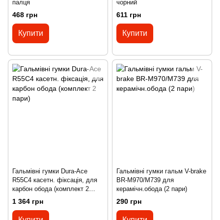
палця
чорний
468 грн
611 грн
Купити
Купити
Гальмівні гумки Dura-Ace
Гальмівні гумки гальм V-brake
R55C4 касетн. фіксація, для
BR-M970/M739 для
карбон обода (комплект 2
керамічн.обода (2 пари)
пари)
1 364 грн
290 грн
Купити
Купити