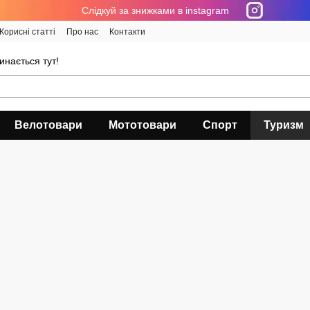
Cлідкуй за знижками в instagram
Корисні статті
Про нас
Контакти
инається тут!
Велотовари
Мототовари
Спорт
Туризм