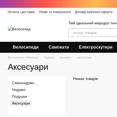
Перейти до основного контенту
Оплата і доставка
Обмін та повернення
Договір публічної оферти
Твій ідеальний маршрут поч
Велосипеди
Самокати
Електроскутери
Веломагазин Velosklad
Туризм
Килимки
Аксесуари
Аксесуари
Немає товарів
Самонадувні
Надувні
Подушки
Аксесуари