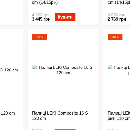
cm (14/15рік)
cm (14/15рі
4 922 грн
3 956 грн
Купити
3 445 грн
2 769 грн
−30%
−30%
 120 cm
Палиці LEKI Composite 16 S
Палиці LEKI
120 cm
pink 110 c