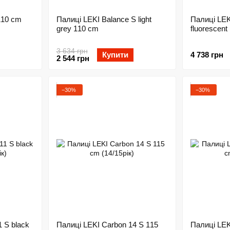
110 cm
Палиці LEKI Balance S light
Палиці LEKI
grey 110 cm
fluorescent
3 634 грн
Купити
4 738 грн
2 544 грн
−30%
−30%
 S black
Палиці LEKI Carbon 14 S 115
Палиці LEK