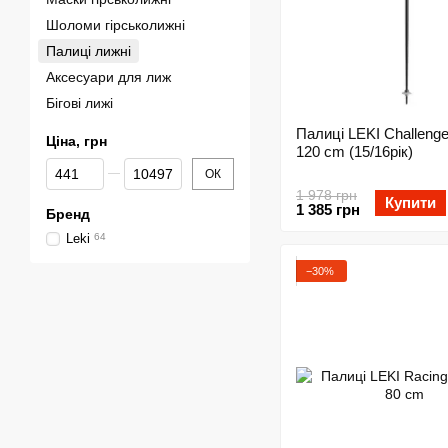
Шоломи гірськолижні
Палиці лижні
Аксесуари для лиж
Бігові лижі
Палиці LEKI Challenge
Ціна, грн
120 cm (15/16рік)
Від Ціна, грн
До Ціна, грн
ОК
1 978 грн
Купити
1 385 грн
Бренд
Leki
64
−30%