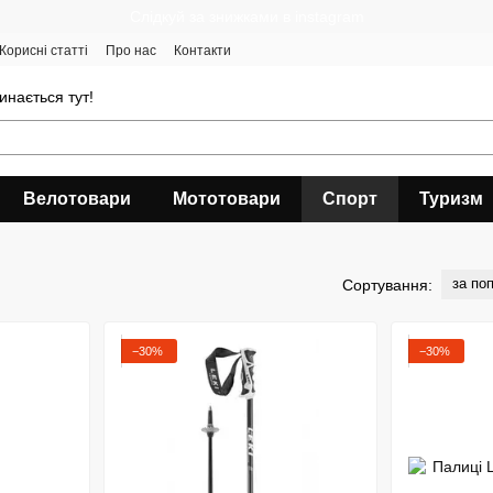
Cлідкуй за знижками в instagram
Корисні статті
Про нас
Контакти
инається тут!
Велотовари
Мототовари
Спорт
Туризм
за по
Сортування:
−30%
−30%