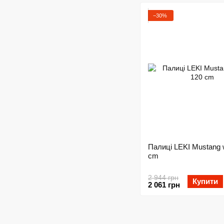
−30%
Палиці LEKI Mustang 
cm
2 944 грн
Купити
2 061 грн