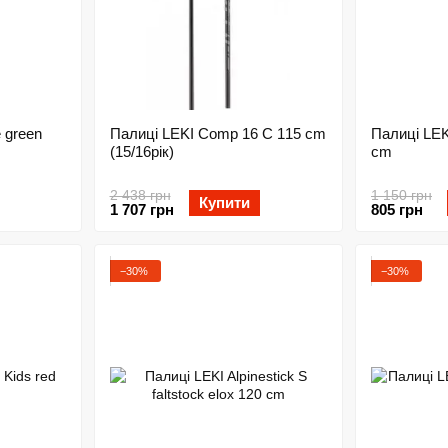
 green
Палиці LEKI Comp 16 C 115 cm
Палиці LEK
(15/16рік)
cm
2 438 грн
1 150 грн
Купити
1 707 грн
805 грн
−30%
−30%