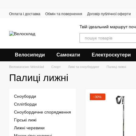
Перейти до основного контенту
Оплата і доставка
Обмін та повернення
Договір публічної оферти
Твій ідеальний маршрут поч
Велосипеди
Самокати
Електроскутери
Веломагазин Velosklad
Спорт
Лижі та сноубординг
Палиці лижні
Палиці лижні
Сноуборди
−30%
Сплітборди
Сноубордичне спорядження
Гірські лижі
Лижні черевики
Маски гірськолижні