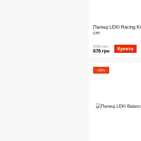
Палиці LEKI Racing Ki
cm
966 грн
Купити
676 грн
−30%