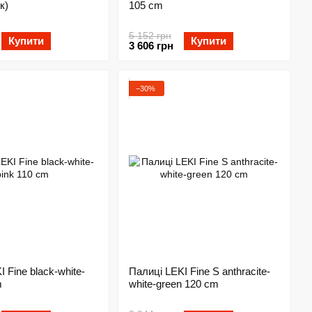
к)
105 cm
5 152 грн
Купити
Купити
3 606 грн
−30%
 Fine black-white-
Палиці LEKI Fine S anthracite-
m
white-green 120 cm