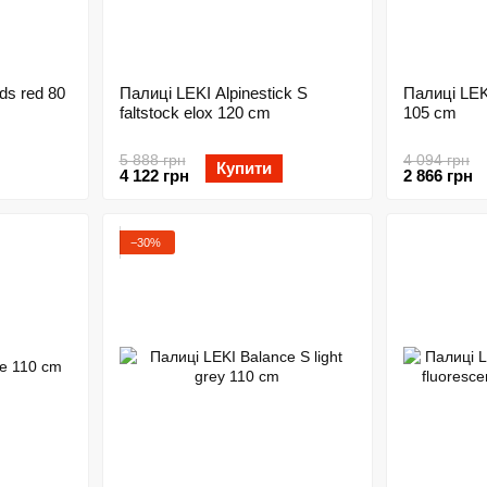
ds red 80
Палиці LEKI Alpinestick S
Палиці LEKI
faltstock elox 120 cm
105 cm
5 888 грн
4 094 грн
Купити
4 122 грн
2 866 грн
−30%