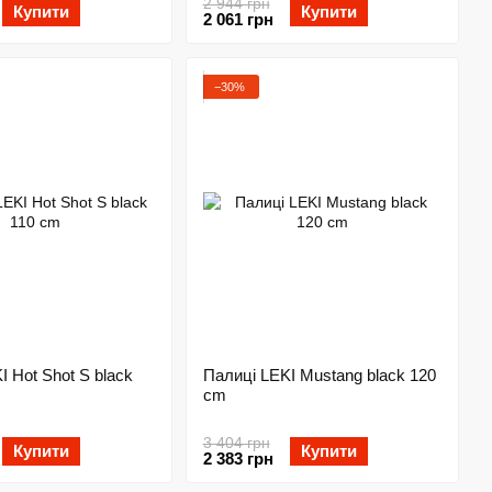
2 944 грн
Купити
Купити
2 061 грн
−30%
I Hot Shot S black
Палиці LEKI Mustang black 120
cm
3 404 грн
Купити
Купити
2 383 грн