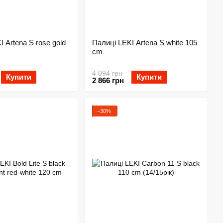
 Artena S rose gold
Палиці LEKI Artena S white 105
cm
4 094 грн
Купити
Купити
2 866 грн
−30%