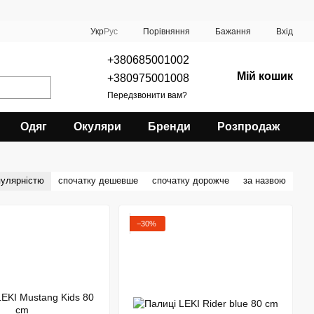
Порівняння
Укр
Рус
Бажання
Вхід
+380685001002
Мій кошик
+380975001008
Передзвонити вам?
Одяг
Окуляри
Бренди
Розпродаж
пулярністю
спочатку дешевше
спочатку дорожче
за назвою
−30%