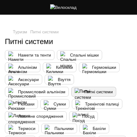
Cлідкуй за знижками в instagram
Туризм
Питні системи
Питні системи
Намети та тенти
Спальні мішки
Альпінізм
Килимки
Гермомішки
Аксесуари
Взуття
Промисловий альпінізм
Питні системи
Рюкзаки
Сумки
Трекінгові палиці
Лавинне спорядження
Посуд
Термоси
Пальники
Бахіли