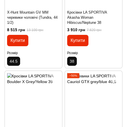
X-Hunt Mountain GV MM
Кросівки LA SPORTIVA
черевики чоловічі (Tundra, 44
Akasha Woman
1/2)
Hibiscus/Neptune 38
8 515 грн
3 910 грн
13 100 грн
7 820 грн
Купити
Купити
Розмір
Розмір
44.5
38
−50%