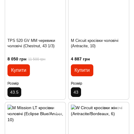
TPS 520 GV MM черевики
M Circuit кросівки чоловічі
чоловічі (Chestnut, 43 1/3)
(Antracite, 10)
8 050 грн
4 887 грн
11 500 грн
Купити
Купити
Розмір
Розмір
43.5
43