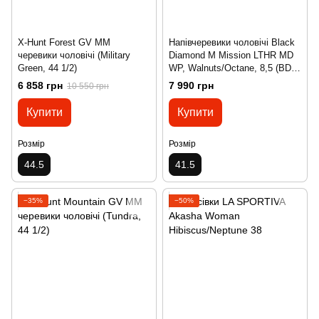
X-Hunt Forest GV MM
Напівчеревики чоловічі Black
черевики чоловічі (Military
Diamond M Mission LTHR MD
Green, 44 1/2)
WP, Walnuts/Octane, 8,5 (BD
58002693730851)
6 858 грн
7 990 грн
10 550 грн
Купити
Купити
Розмір
Розмір
44.5
41.5
−35%
−50%