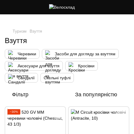
Cлідкуй за знижками в instagram
Туризм
Взуття
Взуття
Черевики
Засоби для догляду за взуттям
Аксесуари для взуття
Кросівки
Сандалії
Скельні туфлі
Фільтр
За популярністю
−30%