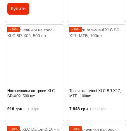
Купити
−30%
−30%
Наконечники на троси XLC
Троси гальмівні XLC BR-X17,
BR-X09, 500 шт
МТБ, 100шт.
919 грн
7 848 грн
1 313 грн
11 212 грн
−30%
−30%