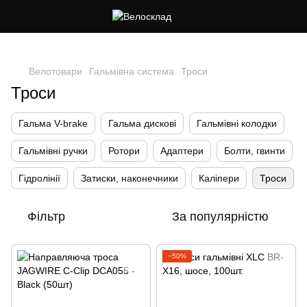
Cлідкуй за знижками в instagram
Велотовари
Гальмівна система
Троси
Троси
Гальма V-brake
Гальма дисковi
Гальмівні колодки
Гальмівні ручки
Ротори
Адаптери
Болти, гвинти
Гідролінії
Затиски, наконечники
Каліпери
Троси
Фільтр
За популярністю
−50%