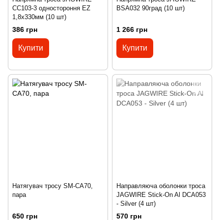
CC103-3 одностороння EZ
BSA032 90град (10 шт)
1,8х330мм (10 шт)
386 грн
1 266 грн
Купити
Купити
Натягувач тросу SM-CA70,
Направляюча оболонки троса
пара
JAGWIRE Stick-On Al DCA053
- Silver (4 шт)
650 грн
570 грн