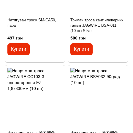
Натягувач тросу SM-CA50,
Тримач троса кантіилеверних
пара
гальм JAGWIRE BSA-011
(10шт) Silver
497 грн
500 грн
Купити
Купити
Напрямна троса JAGWIRE
Напрямна троса JAGWIRE