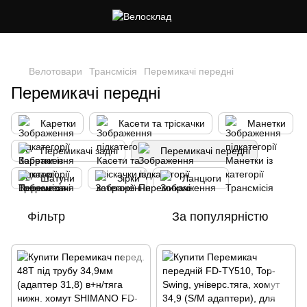
Cлідкуй за знижками в instagram
Велотовари
Трансмісія
Перемикачі передні
Перемикачі передні
Каретки
Касети та тріскачки
Манетки
Перемикачі задні
Перемикачі передні
Шатуни
Зірки
Ланцюги
Фільтр
За популярністю