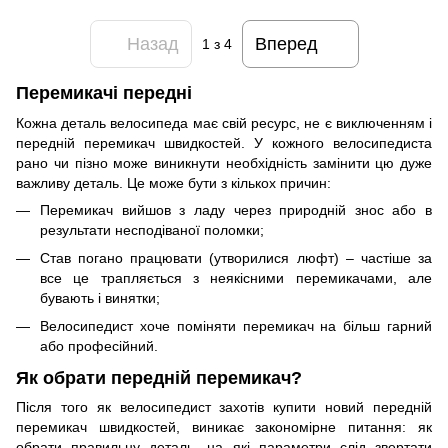
Назад
Вперед
1
з 4
Перемикачі передні
Кожна деталь велосипеда має свій ресурс, не є виключенням і
передній перемикач швидкостей. У кожного велосипедиста
рано чи пізно може виникнути необхідність замінити цю дуже
важливу деталь. Це може бути з кількох причин:
Перемикач вийшов з ладу через природній знос або в
результати несподіваної поломки;
Став погано працювати (утворилися люфт) – частіше за
все це трапляється з неякісними перемикачами, але
бувають і винятки;
Велосипедист хоче поміняти перемикач на більш гарний
або професійний.
Як обрати передній перемикач?
Після того як велосипедист захотів купити новий передній
перемикач швидкостей, виникає закономірне питання: як
обрати правильну деталь, на які параметри слід звертати