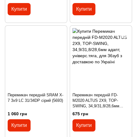
чорним Micro New FD-M20
Купити
Купити
Перемикач передній SRAM X-
Перемикач передній FD-
7 3х9 LC 31/34DP сірий (5693)
M2020 ALTUS 2X9, TOP-
SWING, 34,9/31,8/28,6мм
адапт, універс.тяга, для 36зуб
1 060 грн
675 грн
Купити
Купити