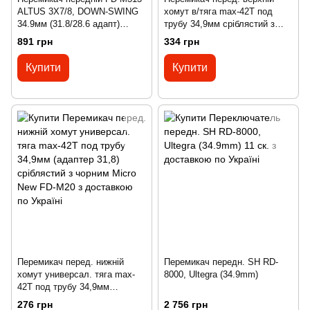
ALTUS 3X7/8, DOWN-SWING
хомут в/тяга max-42T под
34.9мм (31.8/28.6 адапт)
трубу 34,9мм срiблястий з
універс.тяга, для 42/48зуб
чорним SHIMANO TY-300
891 грн
334 грн
Купити
Купити
Перемикач перед. нижній
Перемикач передн. SH RD-
хомут универсал. тяга max-
8000, Ultegra (34.9mm)
42T под трубу 34,9мм
(адаптер 31,8) срiблястий з
276 грн
2 756 грн