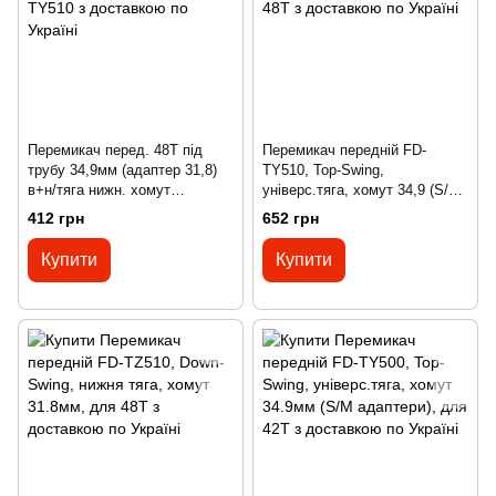
Перемикач перед. 48T пiд
Перемикач передній FD-
трубу 34,9мм (адаптер 31,8)
TY510, Top-Swing,
в+н/тяга нижн. хомут
універс.тяга, хомут 34,9 (S/M
SHIMANO FD-TY510
адаптери), для 48Т
412 грн
652 грн
Купити
Купити