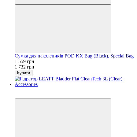
Сумка для наколеникiв POD KX Bag (Black), Special Bag
1 559 грн
1 732 грн
Купити
−10%
3