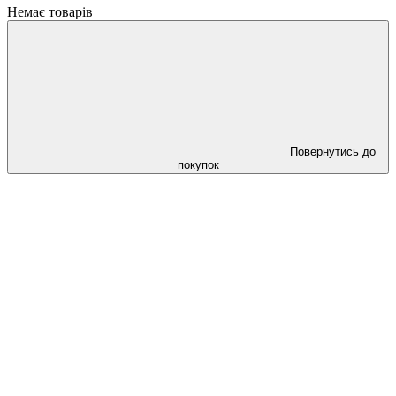
Немає товарів
Повернутись до
покупок
Cлідкуй за знижками в instagram