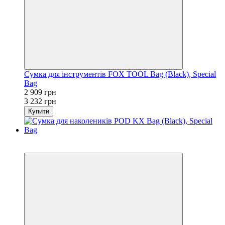
Сумка для інструментів FOX TOOL Bag (Black), Special
Bag
2 909 грн
3 232 грн
Купити
−10%
3