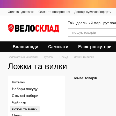
Перейти до основного контенту
Оплата і доставка
Обмін та повернення
Договір публічної оферти
Твій ідеальний маршрут поч
Велосипеди
Самокати
Електроскутери
Веломагазин Velosklad
Туризм
Посуд
Ложки та вилки
Ложки та вилки
Немає товарів
Котелки
Набори посуду
Столові набори
Чайники
Ложки та вилки
Миски