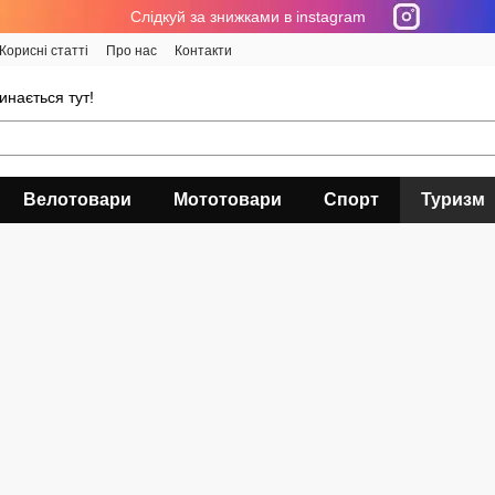
Cлідкуй за знижками в instagram
Корисні статті
Про нас
Контакти
инається тут!
Велотовари
Мототовари
Спорт
Туризм