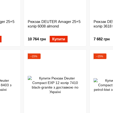
er 25+5
Рюкзак DEUTER Amager 25+5
Рюкзак DE
колір 6008 almond
колір 3618 
10 764 грн
Купити
7 682 грн
−15%
−15%