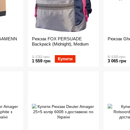
RGAMENN
Рюкзак FOX PERSUADE
Рюкзак Gho
Backpack (Midnight), Medium
1 732 грн
6 130 грн
Купити
1 559 грн
3 065 грн