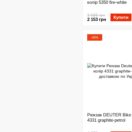
колір 5350 fire-white
3 588 грн
Купити
2 153 грн
−30%
Рюкзак DEUTER Bike I
4331 graphite-petrol