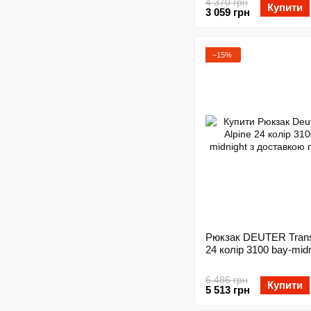
4 370 грн
Купити
3 059 грн
−15%
Рюкзак DEUTER Trans
24 колір 3100 bay-midn
6 486 грн
Купити
5 513 грн