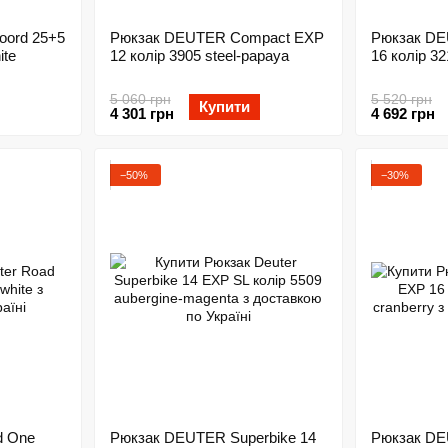
oord 25+5
Рюкзак DEUTER Compact EXP
Рюкзак D
ite
12 колір 3905 steel-papaya
16 колір 32
5 060 грн
5 520 грн
Купити
4 301 грн
4 692 грн
−50%
−30%
d One
Рюкзак DEUTER Superbike 14
Рюкзак DEU