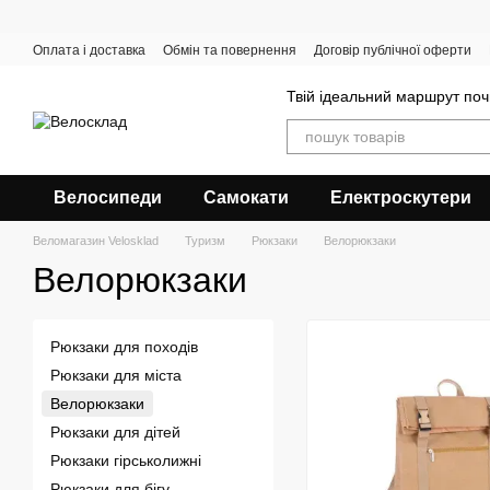
Перейти до основного контенту
Оплата і доставка
Обмін та повернення
Договір публічної оферти
Твій ідеальний маршрут поч
Велосипеди
Самокати
Електроскутери
Веломагазин Velosklad
Туризм
Рюкзаки
Велорюкзаки
Велорюкзаки
Рюкзаки для походів
Рюкзаки для міста
Велорюкзаки
Рюкзаки для дітей
Рюкзаки гірськолижні
Рюкзаки для бігу