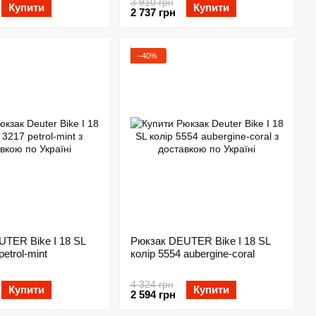
3 910 грн
Купити
Купити
2 737 грн
−40%
TER Bike I 18 SL
Рюкзак DEUTER Bike I 18 SL
petrol-mint
колір 5554 aubergine-coral
4 324 грн
Купити
Купити
2 594 грн