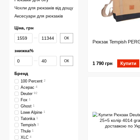
Чохли для рюкзаків від дощу
Аксесуари для рюкзаків
Ціна, грн
Від Ціна, грн
До Ціна, грн
ОК
Рюкзак Tempish PE
знижка%
Від знижка%
До знижка%
ОК
1 790 грн
Купити
Бренд
100 Percent
2
Acepac
4
Deuter
92
Fox
1
Ghost
1
Lowe Alpine
1
Tatonka
1
Tempish
1
Thule
1
XLC
4