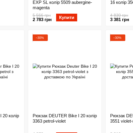
EXP SL колір 5509 aubergine-
16 колір 35
magenta
5 566 грн
4 830 грн
Купити
2 783 грн
3 381 грн
−30%
−30%
 20 колір
Рюкзак DEUTER Bike I 20 колір
Рюкзак DEU
3363 petrol-violet
3551 violet