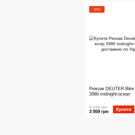
−30%
Рюкзак DEUTER Bike I
3980 midnight-ocean
4 370 грн
Купити
3 059 грн