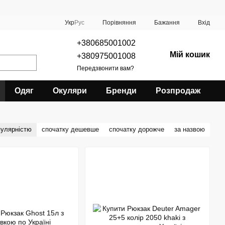
Порівняння
Укр
Рус
Бажання
Вхід
+380685001002
Мій кошик
+380975001008
Передзвонити вам?
Одяг
Окуляри
Бренди
Розпродаж
пулярністю
спочатку дешевше
спочатку дорожче
за назвою