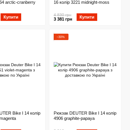
64 arctic-cranberry
16 колір 3221 midnight-moss
4 830 грн
Купити
Купити
3 381 грн
−30%
TER Bike I 14 колір
Рюкзак DEUTER Bike I 14 колір
-magenta
4906 graphite-papaya