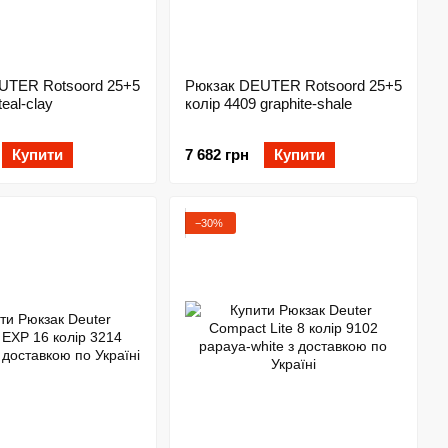
UTER Rotsoord 25+5
Рюкзак DEUTER Rotsoord 25+5
teal-clay
колір 4409 graphite-shale
Купити
7 682 грн
Купити
−30%