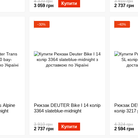
4 370 грн
3 910 грн
Купити
3 059 грн
2 737 грн
−30%
−40%
 Alpine
Рюкзак DEUTER Bike I 14 колір
Рюкзак DEU
ight
3364 slateblue-midnight
колір 3217 
3 910 грн
4 324 грн
Купити
2 737 грн
2 594 грн