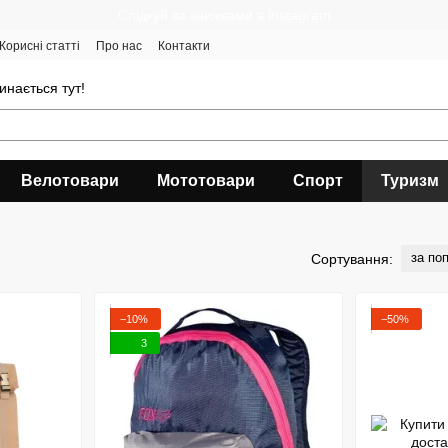
Cлідкуй за знижками в instagram
Корисні статті
Про нас
Контакти
инається тут!
Велотовари
Мототовари
Спорт
Туризм
за по
Сортування:
−10%
−50%
3