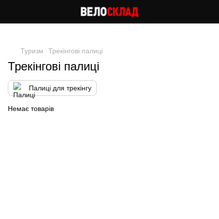
Cлідкуй за знижками в instagram
Туризм
Трекінгові палиці
Трекінгові палиці
Палиці для трекінгу
Немає товарів