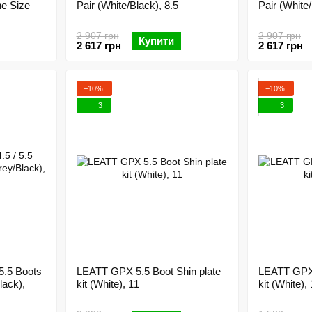
e Size
Pair (White/Black), 8.5
Pair (White/
2 907 грн
2 907 грн
Купити
2 617 грн
2 617 грн
−10%
−10%
3
3
5.5 Boots
LEATT GPX 5.5 Boot Shin plate
LEATT GPX 
ack),
kit (White), 11
kit (White),