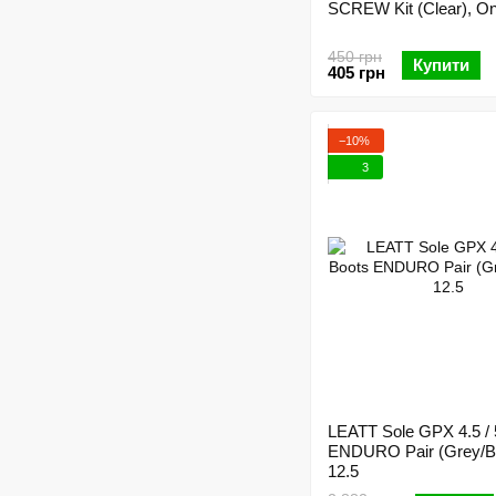
SCREW Kit (Clear), On
450 грн
Купити
405 грн
−10%
3
LEATT Sole GPX 4.5 / 
ENDURO Pair (Grey/Bl
12.5