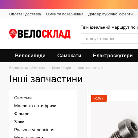
Перейти до основного контенту
Оплата і доставка
Обмін та повернення
Договір публічної оферти
Твій ідеальний маршрут поч
Велосипеди
Самокати
Електроскутери
Веломагазин Velosklad
Мототовари
Інші запчастини
Інші запчастини
Системи
−10%
Масло та антифризи
Фільтри
Зірки
Рульове управління
Мото ланцюги