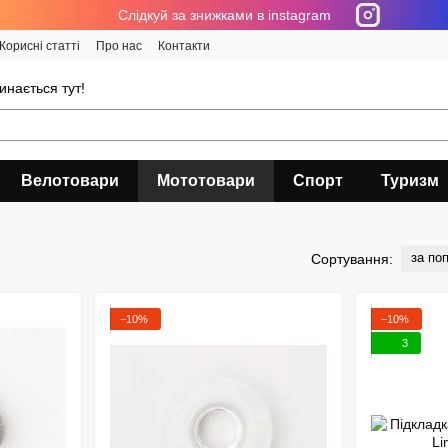
Cлідкуй за знижками в instagram
Корисні статті
Про нас
Контакти
инається тут!
Велотовари
Мототовари
Спорт
Туризм
за по
Сортування:
−10%
−10%
3