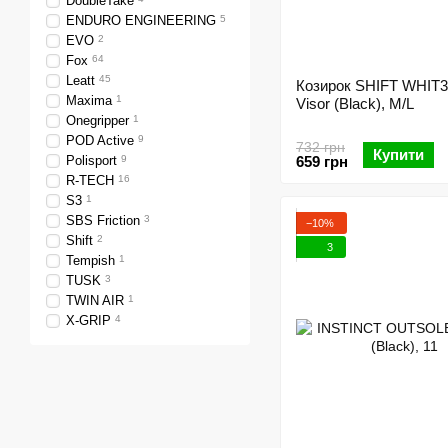
DoubleTake
ENDURO ENGINEERING
5
EVO
2
Fox
64
Leatt
45
Козирок SHIFT WHIT3
Maxima
1
Visor (Black), M/L
Onegripper
1
POD Active
9
732 грн
Купити
Polisport
9
659 грн
R-TECH
16
S3
1
SBS Friction
3
−10%
Shift
2
3
Tempish
1
TUSK
3
TWIN AIR
1
X-GRIP
4