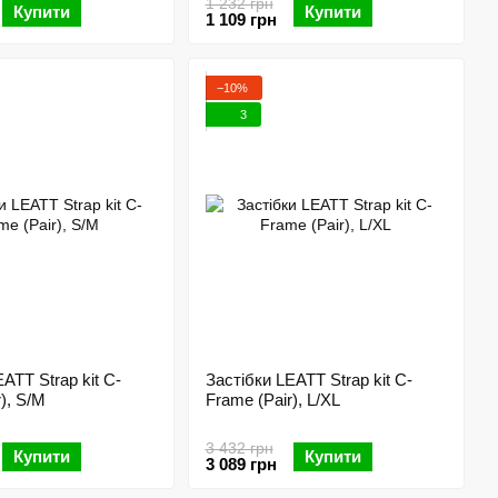
1 232 грн
Купити
Купити
1 109 грн
−10%
3
ATT Strap kit C-
Застібки LEATT Strap kit C-
), S/M
Frame (Pair), L/XL
3 432 грн
Купити
Купити
3 089 грн