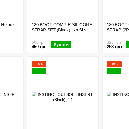
 Helmet
180 BOOT COMP R SILICONE
180 BOOT
STRAP SET (Black), No Size
STRAP (2PC
500 грн
325 грн
Купити
450 грн
293 грн
−10%
−10%
3
3