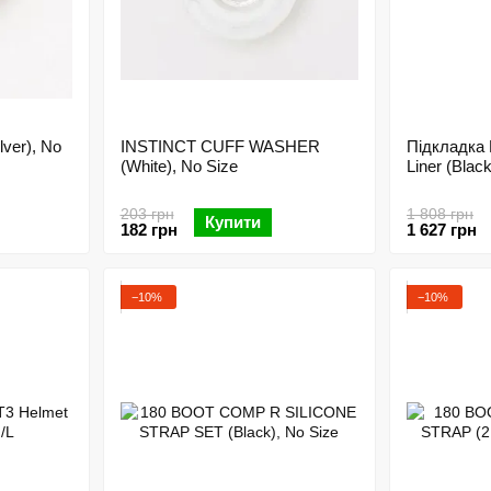
er), No
INSTINCT CUFF WASHER
Підкладк
(White), No Size
Liner (Black
203 грн
1 808 грн
Купити
182 грн
1 627 грн
−10%
−10%