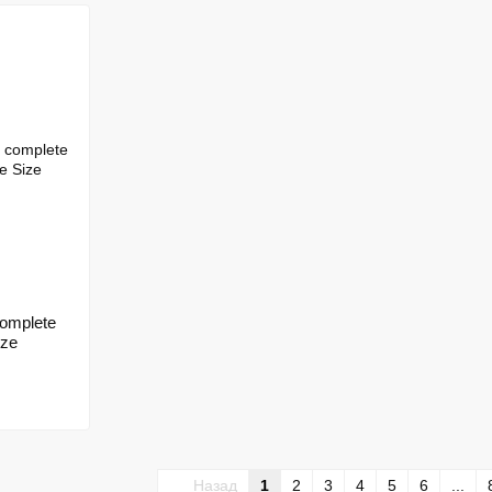
complete
ize
Назад
1
2
3
4
5
6
...