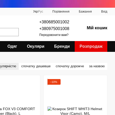
Порівняння
Укр
Рус
Бажання
Вхід
+380685001002
Мій кошик
+380975001008
Передзвонити вам?
Одяг
Окуляри
Бренди
Розпродаж
пулярністю
спочатку дешевше
спочатку дорожче
за назвою
−10%