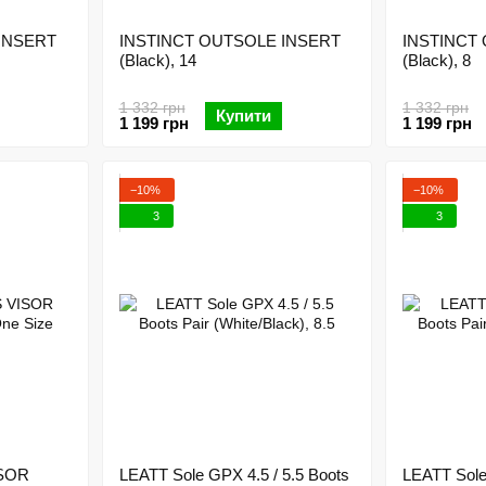
INSERT
INSTINCT OUTSOLE INSERT
INSTINCT
(Black), 14
(Black), 8
1 332 грн
1 332 грн
Купити
1 199 грн
1 199 грн
−10%
−10%
3
3
ISOR
LEATT Sole GPX 4.5 / 5.5 Boots
LEATT Sole