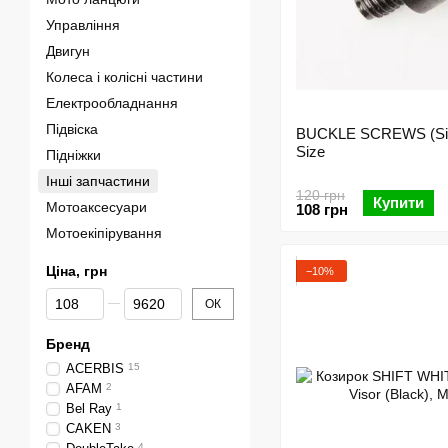
Управління
Двигун
Колеса і колісні частини
Електрообладнання
Підвіска
BUCKLE SCREWS (Silv
Size
Підніжки
Інші запчастини
120 грн
Купити
Мотоаксесуари
108 грн
Мотоекіпірування
Ціна, грн
−10%
Від Ціна, грн
До Ціна, грн
ОК
Бренд
ACERBIS
15
AFAM
2
Bel Ray
1
CAKEN
3
4