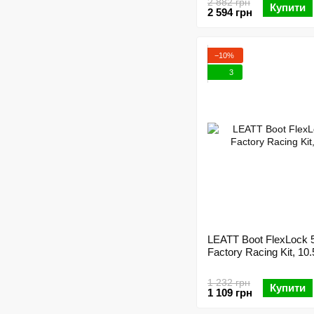
2 882 грн
Купити
2 594 грн
−10%
3
LEATT Boot FlexLock 
Factory Racing Kit, 10.
1 232 грн
Купити
1 109 грн