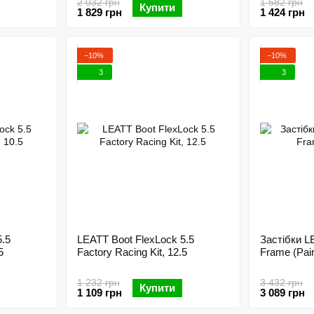
2 032 грн
1 582 грн
Купити
1 829 грн
1 424 грн
−10%
−10%
3
3
5.5
LEATT Boot FlexLock 5.5
Застібки LE
5
Factory Racing Kit, 12.5
Frame (Pair
1 232 грн
3 432 грн
Купити
1 109 грн
3 089 грн