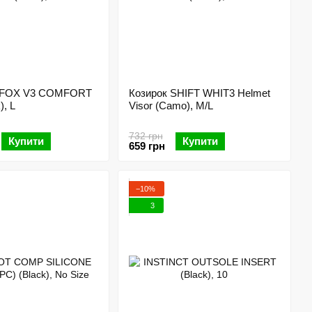
а FOX V3 COMFORT
Козирок SHIFT WHIT3 Helmet
), L
Visor (Camo), M/L
732 грн
Купити
Купити
659 грн
−10%
3