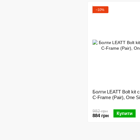
−10%
Болти LEATT Bolt kit 
C-Frame (Pair), One S
982 грн
Купити
884 грн