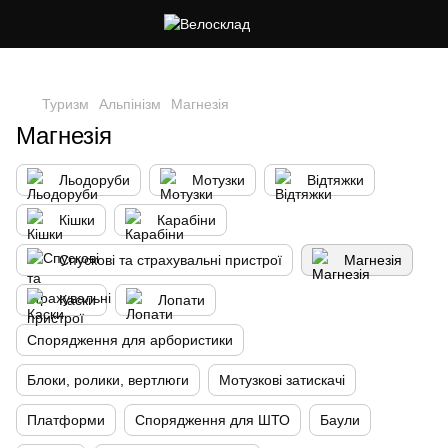
Cлідкуй за знижками в instagram
Туризм
Альпінізм
Магнезія
Магнезія
Льодоруби
Мотузки
Відтяжки
Кішки
Карабіни
Спускові та страхувальні пристрої
Магнезія
Каски
Лопати
Спорядження для арбористики
Блоки, ролики, вертлюги
Мотузкові затискачі
Платформи
Спорядження для ШТО
Баули