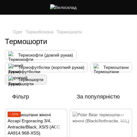
Cлідкуй за знижками в instagram
Одяг
Термобілизна
Термошорти
Термошорти
Термокофти (довгий рукав)
Термофутболки (короткий рукав)
Термоштани
Термошорти
Фільтр
За популярністю
−30%