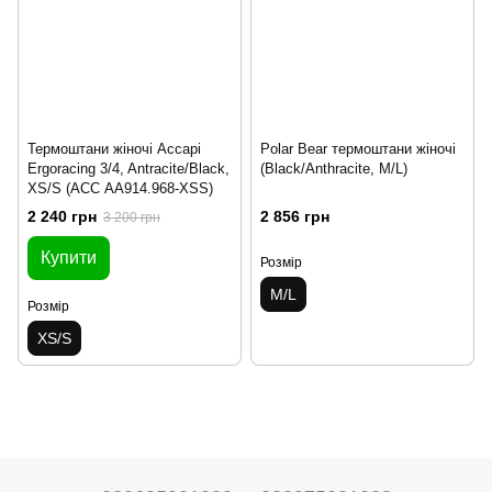
Термоштани жіночі Accapi
Polar Bear термоштани жіночі
Ergoracing 3/4, Antracite/Black,
(Black/Anthracite, M/L)
XS/S (ACC АA914.968-XSS)
2 240 грн
2 856 грн
3 200 грн
Купити
Розмір
M/L
Розмір
XS/S