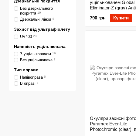
Дзеркальне покриття
ущільнювачем Global 
Eliminator-Z (gray) Anti
Без дзеркального
покриття
19
790 грн
Купити
Дзеркальні лінзи
4
Захист від ультрафіолету
UV400
23
Наявність ущільнювача
З ущільнювачем
16
Без ущільнювача
7
Тип оправи
Напівоправа
5
В оправі
8
Окуляри захисні фот
Pyramex Ever-Lite
Photochromic (clear), 
фотохромні