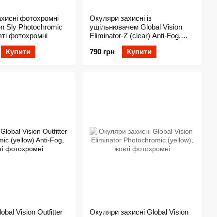
хисні фотохромні
Окуляри захисні із
on Sly Photochromic
ущільнювачем Global Vision
вті фотохромні
Eliminator-Z (clear) Anti-Fog,
прозорі
Купити
790 грн
Купити
bal Vision Outfitter
Окуляри захисні Global Vision