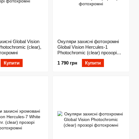
хисні Global Vision
Окуляри захисні фотохромні
Photochromic (clear),
Global Vision Hercules-1
тохромні
Photochromic (clear) прозорі
фотохромні
Купити
1 790 грн
Купити