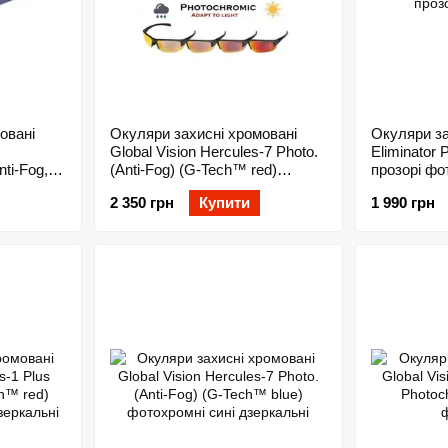
овані
Окуляри захисні хромовані
Окуляри за
Global Vision Hercules-7 Photo.
Eliminator 
nti-Fog,
(Anti-Fog) (G-Tech™ red)
прозорі фо
фотохромні червоні дзеркальні
2 350 грн
Купити
1 990 грн