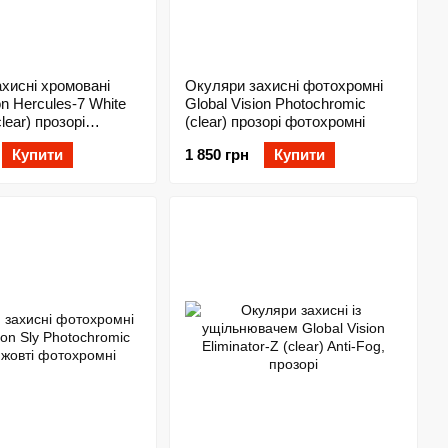
хисні хромовані
Окуляри захисні фотохромні
on Hercules-7 White
Global Vision Photochromic
clear) прозорі
(clear) прозорі фотохромні
і
Купити
1 850 грн
Купити