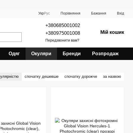
Порівняння
Укр
Рус
Бажання
Вхід
+380685001002
Мій кошик
+380975001008
Передзвонити вам?
Одяг
Окуляри
Бренди
Розпродаж
пулярністю
спочатку дешевше
спочатку дорожче
за назвою