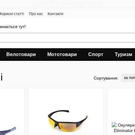
Cлідкуй за знижками в instagram
Корисні статті
Про нас
Контакти
инається тут!
Велотовари
Мототовари
Спорт
Туризм
і
за по
Сортування: