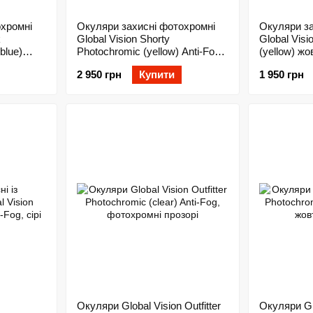
охромні
Окуляри захисні фотохромні
Окуляри за
k
Global Vision Shorty
Global Visi
blue)
Photochromic (yellow) Anti-Fog,
(yellow) жо
сині
жовті фотохромні
2 950 грн
Купити
1 950 грн
Окуляри Global Vision Outfitter
Окуляри Glo