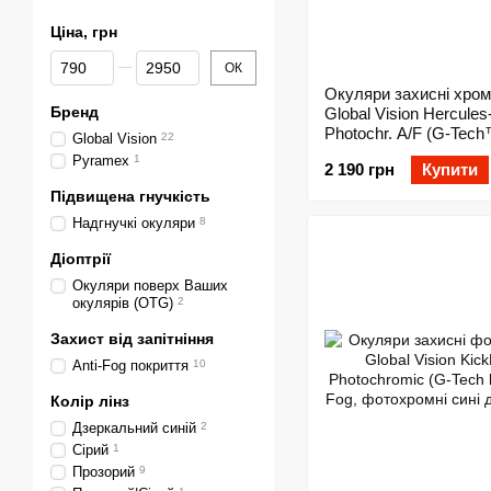
Ціна, грн
Від Ціна, грн
До Ціна, грн
ОК
Окуляри захисні хром
Бренд
Global Vision Hercules
Photochr. A/F (G-Tech
Global Vision
22
фотохромні червоні д
Pyramex
1
2 190 грн
Купити
Підвищена гнучкість
Надгнучкі окуляри
8
Діоптрії
Окуляри поверх Ваших
окулярів (OTG)
2
Захист від запітніння
Anti-Fog покриття
10
Колір лінз
Дзеркальний синій
2
Сірий
1
Прозорий
9