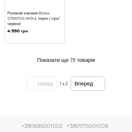
Роликові ковзани Botas
STRATOS 90/43, чорно / сіро/
червоні
4 990 грн
Показати ще 19 товарів
Назад
Вперед
1
з 2
+380685001002
+380975001008