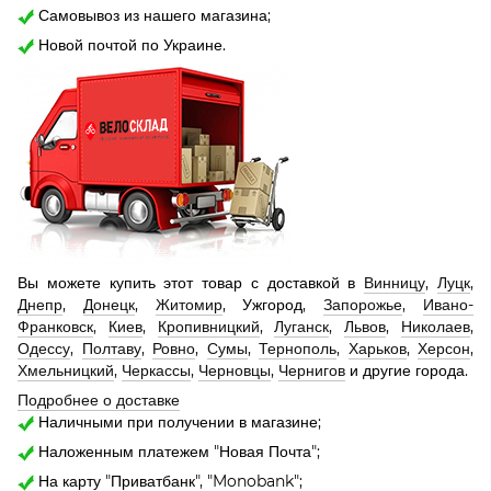
Самовывоз из нашего магазина;
Новой почтой по Украине.
Вы можете купить этот товар с доставкой в
Винницу
,
Луцк
,
Днепр
,
Донецк
,
Житомир
, Ужгород,
Запорожье
,
Ивано-
Франковск
,
Киев
,
Кропивницкий
,
Луганск
,
Львов
,
Николаев
,
Одессу
,
Полтаву
,
Ровно
,
Сумы
,
Тернополь
,
Харьков
,
Херсон
,
Хмельницкий
,
Черкассы
,
Черновцы
,
Чернигов
и другие города.
Подробнее о доставке
Наличными при получении в магазине;
Наложенным платежем "Новая Почта";
На карту "Приватбанк", "Monobank";