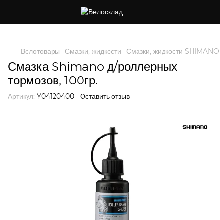
Следи за скидками в instagram
Велотовары
Смазки, жидкости
Смазки, жидкости SHIMANO
Смазка Shimano д/роллерных
тормозов, 100гр.
Артикул:
Y04120400
Оставить отзыв