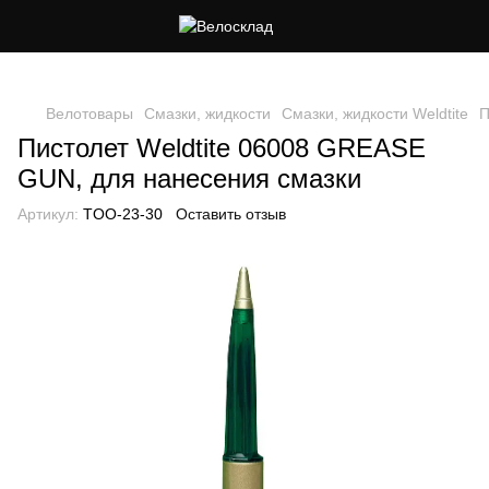
Следи за скидками в instagram
Велотовары
Смазки, жидкости
Смазки, жидкости Weldtite
П
Пистолет Weldtite 06008 GREASE
GUN, для нанесения смазки
Артикул:
TOO-23-30
Оставить отзыв