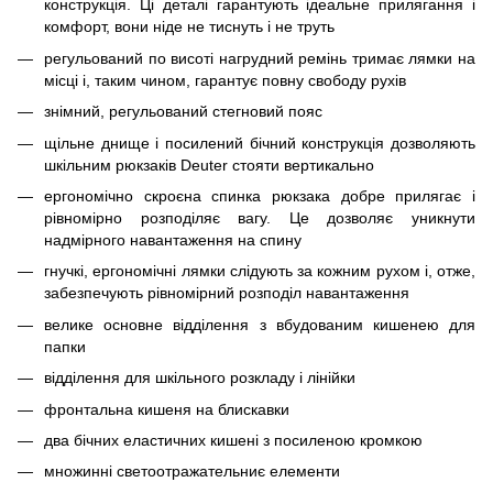
конструкція. Ці деталі гарантують ідеальне прилягання і
комфорт, вони ніде не тиснуть і не труть
регульований по висоті нагрудний ремінь тримає лямки на
місці і, таким чином, гарантує повну свободу рухів
знімний, регульований стегновий пояс
щільне днище і посилений бічний конструкція дозволяють
шкільним рюкзаків Deuter стояти вертикально
ергономічно скроєна спинка рюкзака добре прилягає і
рівномірно розподіляє вагу. Це дозволяє уникнути
надмірного навантаження на спину
гнучкі, ергономічні лямки слідують за кожним рухом і, отже,
забезпечують рівномірний розподіл навантаження
велике основне відділення з вбудованим кишенею для
папки
відділення для шкільного розкладу і лінійки
фронтальна кишеня на блискавки
два бічних еластичних кишені з посиленою кромкою
множинні светоотражательниє елементи