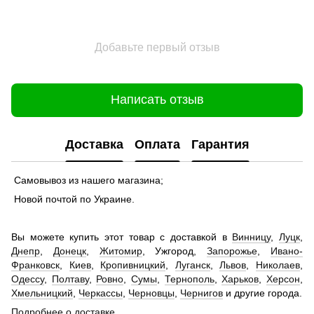
Добавьте первый отзыв
Написать отзыв
Доставка
Оплата
Гарантия
Самовывоз из нашего магазина;
Новой почтой по Украине.
Вы можете купить этот товар с доставкой в
Винницу
,
Луцк
,
Днепр
,
Донецк
,
Житомир
, Ужгород,
Запорожье
,
Ивано-
Франковск
,
Киев
,
Кропивницкий
,
Луганск
,
Львов
,
Николаев
,
Одессу
,
Полтаву
,
Ровно
,
Сумы
,
Тернополь
,
Харьков
,
Херсон
,
Хмельницкий
,
Черкассы
,
Черновцы
,
Чернигов
и другие города.
Подробнее о доставке