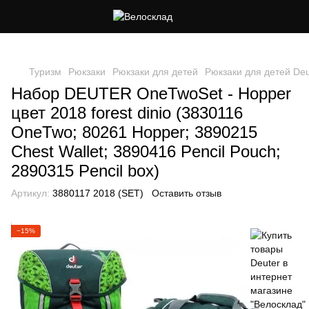
Следи за скидками в instagram
Туризм
Рюкзаки
Рюкзаки для детей
Рюкзаки для детей Deu
Набор DEUTER OneTwoSet - Hopper
цвет 2018 forest dinio (3830116
OneTwo; 80261 Hopper; 3890215
Chest Wallet; 3890416 Pencil Pouch;
2890315 Pencil box)
Артикул:
3880117 2018 (SET)
Оставить отзыв
−15%