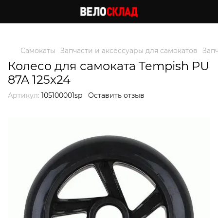
Следи за скидками в instagram
Самокаты
Запчасти и аксессуары для самокатов
Зап
Колесо для самоката Tempish PU
87A 125x24
Артикул:
105100001sp
Оставить отзыв